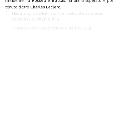
l’incidente fra
Russell
e
Bottas
, ha prima superato e poi
tenuto dietro
Charles Leclerc
.
This is why I do what I do. This is what it means to us
pic.twitter.com/t2fuYCfrnG
— Lando Norris (@LandoNorris)
April 19, 2021