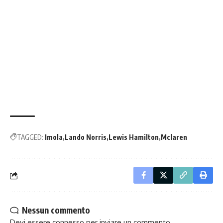
TAGGED:
Imola
Lando Norris
Lewis Hamilton
Mclaren
Nessun commento
Devi essere
connesso
per inviare un commento.