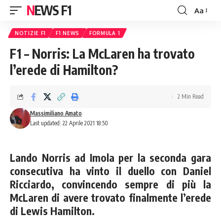
NEWS F1
Aa
Font
Resizer
NOTIZIE F1
F1 NEWS
FORMULA 1
F1 – Norris: La McLaren ha trovato
l’erede di Hamilton?
2 Min Read
Massimiliano Amato
Last updated: 22 Aprile 2021 18:50
Lando Norris ad Imola per la seconda gara
consecutiva ha vinto il duello con Daniel
Ricciardo, convincendo sempre di più la
McLaren di avere trovato finalmente l’erede
di Lewis Hamilton.