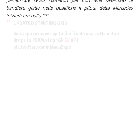
penalizzare Lewis Hamilton per non aver rallentato le
bandiere gialle nelle qualifiche Il pilota della Mercedes
inizierà ora dalla P5
“.
UPDATED STARTING GRID
Verstappen moves up to the front row, as Hamilton
drops to P5
#AustrianGP
#F1
pic.twitter.com/njAayuZxpb