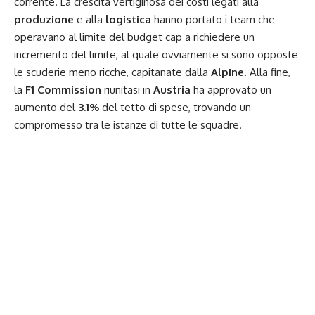
corrente. La crescita vertiginosa dei costi legati alla
produzione
e alla
logistica
hanno portato i team che
operavano al limite del budget cap a richiedere un
incremento del limite, al quale ovviamente si sono opposte
le scuderie meno ricche, capitanate dalla
Alpine
. Alla fine,
la
F1 Commission
riunitasi in
Austria
ha approvato
un
aumento del
3.1%
del tetto di spese, trovando un
compromesso tra le istanze di tutte le squadre.