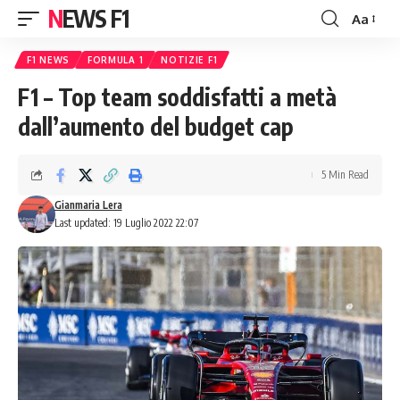
NEWS F1
Aa
Font
Resizer
F1 NEWS
FORMULA 1
NOTIZIE F1
F1 – Top team soddisfatti a metà
dall’aumento del budget cap
5 Min Read
Gianmaria Lera
Last updated: 19 Luglio 2022 22:07