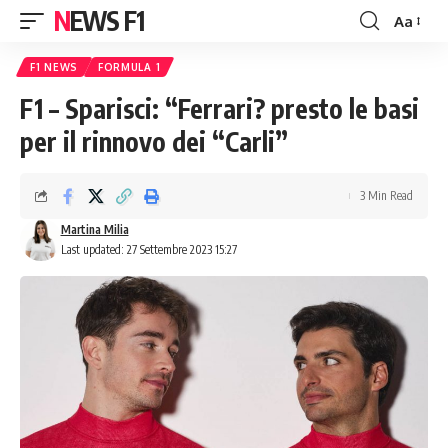
NEWS F1
Aa
Font
Resizer
F1 NEWS
FORMULA 1
F1 – Sparisci: “Ferrari? presto le basi
per il rinnovo dei “Carli”
3 Min Read
Martina Milia
Last updated: 27 Settembre 2023 15:27