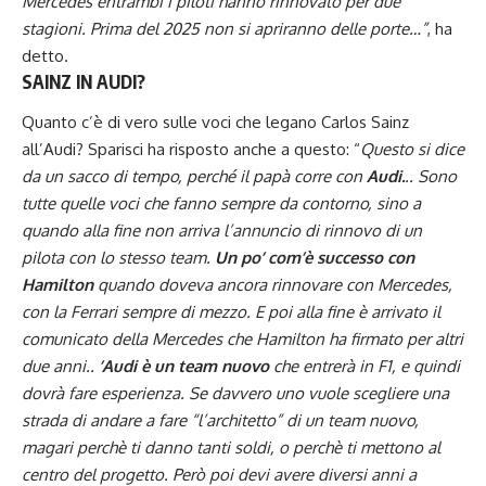
Mercedes entrambi i piloti hanno rinnovato per due
stagioni. Prima del 2025 non si apriranno delle porte…”
, ha
detto.
SAINZ IN AUDI?
Quanto c’è di vero sulle voci che legano Carlos Sainz
all’Audi? Sparisci ha risposto anche a questo: “
Questo si dice
da un sacco di tempo, perché il papà corre con
Audi.
.. Sono
tutte quelle voci che fanno sempre da contorno, sino a
quando alla fine non arriva l’annuncio di rinnovo di un
pilota con lo stesso team.
Un po’ com’è successo con
Hamilton
quando doveva ancora rinnovare con Mercedes,
con la Ferrari sempre di mezzo. E poi alla fine è arrivato il
comunicato della Mercedes che Hamilton ha firmato per altri
due anni..
’Audi è un team nuovo
che entrerà in F1, e quindi
dovrà fare esperienza. Se davvero uno vuole scegliere una
strada di andare a fare “l’architetto” di un team nuovo,
magari perchè ti danno tanti soldi, o perchè ti mettono al
centro del progetto. Però poi devi avere diversi anni a