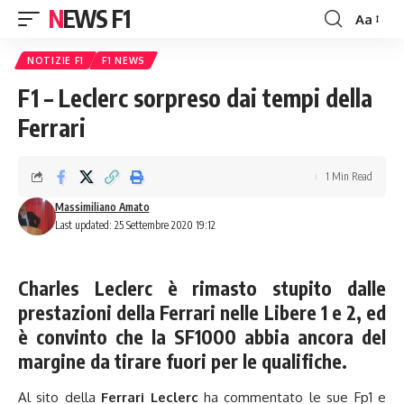
NEWS F1
Aa
Font
Resizer
NOTIZIE F1
F1 NEWS
F1 – Leclerc sorpreso dai tempi della
Ferrari
1 Min Read
Massimiliano Amato
Last updated: 25 Settembre 2020 19:12
Charles Leclerc è rimasto stupito dalle
prestazioni della Ferrari nelle Libere 1 e 2, ed
è convinto che la SF1000 abbia ancora del
margine da tirare fuori per le qualifiche.
Al sito della
Ferrari
Leclerc
ha commentato le sue Fp1 e