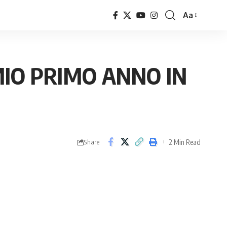
Aa
Font
Resizer
MIO PRIMO ANNO IN
2 Min Read
Share