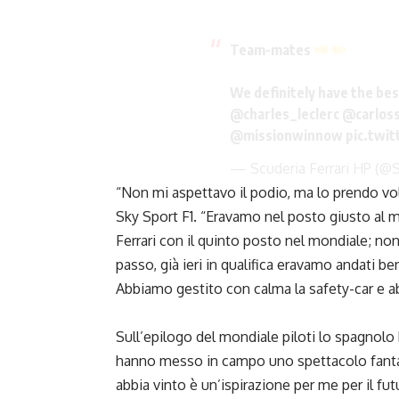
Team-mates
We definitely have the be
@charles_leclerc
@carloss
@missionwinnow
pic.twi
— Scuderia Ferrari HP (@S
“Non mi aspettavo il podio, ma lo prendo volen
Sky Sport F1. “Eravamo nel posto giusto al 
Ferrari con il quinto posto nel mondiale; no
passo, già ieri in qualifica eravamo andati 
Abbiamo gestito con calma la safety-car e a
Sull’epilogo del mondiale piloti lo spagnolo
hanno messo in campo uno spettacolo fantast
abbia vinto è un’ispirazione per me per il fut