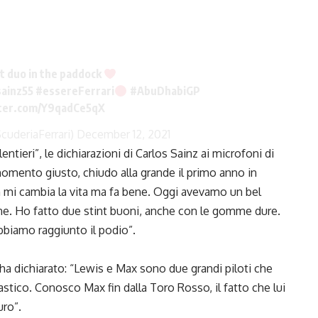
st duo in the paddock
ainz55
#essereFerrari
#AbuDhabiGP
tter.com/Y9qadCe5qX
cuderiaFerrari)
December 12, 2021
tieri”, le dichiarazioni di Carlos Sainz ai microfoni di
momento giusto, chiudo alla grande il primo anno in
n mi cambia la vita ma fa bene. Oggi avevamo un bel
bene. Ho fatto due stint buoni, anche con le gomme dure.
bbiamo raggiunto il podio”.
 ha dichiarato: “Lewis e Max sono due grandi piloti che
ico. Conosco Max fin dalla Toro Rosso, il fatto che lui
uro”.