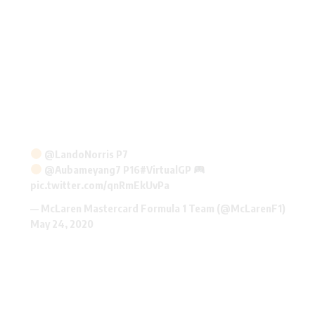
@LandoNorris
P7
@Aubameyang7 P16
#VirtualGP
pic.twitter.com/qnRmEkUvPa
— McLaren Mastercard Formula 1 Team (@McLarenF1)
May 24, 2020