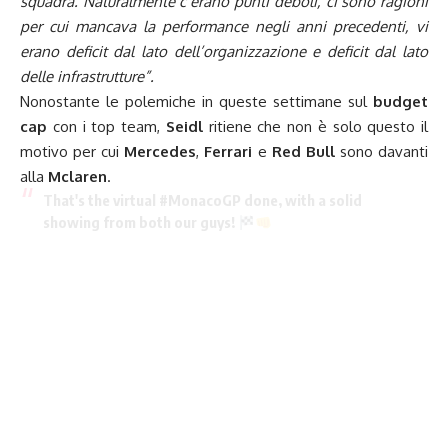
squadra. Naturalmente c’erano punti deboli, ci sono ragioni
per cui mancava la performance negli anni precedenti, v
i
erano deficit dal lato dell’organizzazione e deficit dal lato
delle infrastrutture”.
Nonostante le polemiche in queste settimane sul
budget
cap
con i top team,
Seidl
ritiene che non è solo questo il
motivo per cui
Mercedes
,
Ferrari
e
Red Bull
sono davanti
alla
Mclaren
.
That's the virtual
#MonacoGP
done, with a solid
showing from both our guys!