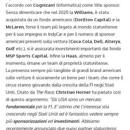
l’accordo con
Cognizant
(informatica) come title sponsor.
Senza dimenticare che nel 2020 la
Williams
, è stata
acquistata da un fondo americano (
Dorilton Capital
) e la
McLaren
, forse il team più legato al mondo statunitense
per il suo impegno in IndyCar e per il numero di sponsor
americani presenti sulla vettura (
Coca Cola
,
Dell
,
Alteryx
,
Gulf
etc.), si è assicurata investimenti importanti dal fondo
MSP Sports Capital
. Infine la
Haas
, almeno per il
momento, rimane un team di proprietà statunitense.
La presenza sempre più tangibile di grandi brand americani
sulle vetture è sicuramente un bene per i team, che come il
circus stanno giovando dalla crescita della F1 negli Stati
Uniti. Citato da
The Race
,
Christian Horner
ha parlato così
di questo argomento:
“Gli USA sono un mercato
fondamentale
per la F1. E’ ottimo che l’interesse stia
crescendo negli Stati Uniti ed è fantastico vedere sempre
più
sponsorizzazioni
ed
investimenti
. Abbiamo
recentemente annunciato due nuovi partner statunitensi,