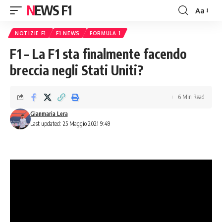
NEWS F1
Aa
Font
Resizer
NOTIZIE F1
F1 NEWS
FORMULA 1
F1 – La F1 sta finalmente facendo
breccia negli Stati Uniti?
6 Min Read
Gianmaria Lera
Last updated: 25 Maggio 2021 9:49