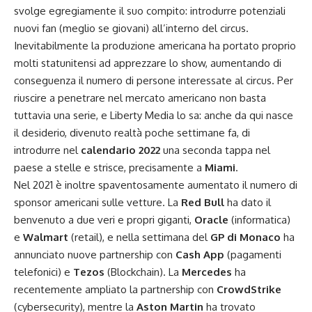
svolge egregiamente il suo compito: introdurre potenziali
nuovi fan (meglio se giovani) all’interno del circus.
Inevitabilmente la produzione americana ha portato proprio
molti statunitensi ad apprezzare lo show, aumentando di
conseguenza il numero di persone interessate al circus. Per
riuscire a penetrare nel mercato americano non basta
tuttavia una serie, e Liberty Media lo sa: anche da qui nasce
il desiderio, divenuto
realtà
poche settimane fa, di
introdurre nel
calendario 2022
una seconda tappa nel
paese a stelle e strisce, precisamente a
Miami
.
Nel 2021 è inoltre spaventosamente aumentato il numero di
sponsor americani sulle vetture. La
Red Bull
ha dato il
benvenuto a due veri e propri giganti,
Oracle
(informatica)
e
Walmart
(retail), e nella settimana del
GP di Monaco
ha
annunciato nuove partnership con
Cash App
(pagamenti
telefonici) e
Tezos
(Blockchain). La
Mercedes
ha
recentemente ampliato la partnership con
CrowdStrike
(cybersecurity), mentre la
Aston Martin
ha trovato