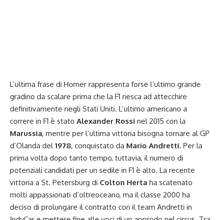
L’ultima frase di
Horner
rappresenta forse l’ultimo grande
gradino da scalare prima che la F1 riesca ad attecchire
definitivamente negli Stati Uniti. L’ultimo americano a
correre in F1 è stato
Alexander Rossi
nel 2015 con la
Marussia
, mentre per l’ultima vittoria bisogna tornare al GP
d’Olanda del
1978
, conquistato da
Mario Andretti
. Per la
prima volta dopo tanto tempo, tuttavia, il numero di
potenziali candidati per un sedile in F1 è alto. La recente
vittoria a St. Petersburg di
Colton Herta
ha scatenato
molti appassionati d’oltreoceano, ma il classe 2000 ha
deciso di prolungare il contratto con il team Andretti in
IndyCar e mettere fine alle voci di un approdo nel circus. Tra