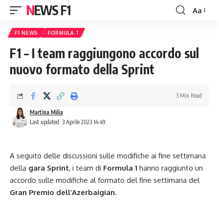
NEWS F1
Aa
Font
Resizer
F1 NEWS
FORMULA 1
F1 – I team raggiungono accordo sul
nuovo formato della Sprint
3 Min Read
Martina Milia
Last updated: 3 Aprile 2023 14:49
A seguito delle discussioni sulle modifiche ai fine settimana
della
gara Sprint
, i team di
Formula 1
hanno raggiunto un
accordo sulle modifiche al formato del fine settimana del
Gran Premio dell’Azerbaigian
.