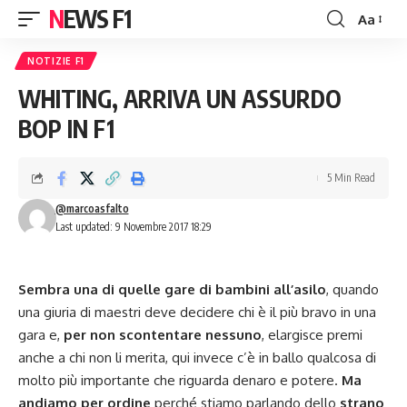
NEWS F1
Aa
Font
Resizer
NOTIZIE F1
WHITING, ARRIVA UN ASSURDO
BOP IN F1
5 Min Read
@marcoasfalto
Last updated: 9 Novembre 2017 18:29
Sembra una di quelle gare di bambini all’asilo
, quando
una giuria di maestri deve decidere chi è il più bravo in una
gara e,
per non scontentare nessuno
, elargisce premi
anche a chi non li merita, qui invece c’è in ballo qualcosa di
molto più importante che riguarda denaro e potere.
Ma
andiamo per ordine
perché stiamo parlando dello
strano