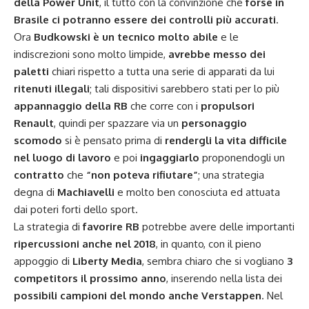
della Power Unit
, il tutto con la convinzione che
forse in
Brasile ci potranno essere dei controlli più accurati
.
Ora
Budkowski è un tecnico molto abile
e le
indiscrezioni sono molto limpide,
avrebbe messo dei
paletti
chiari rispetto a tutta una serie di apparati da lui
ritenuti illegali
; tali dispositivi sarebbero stati per lo più
appannaggio della RB
che corre con i
propulsori
Renault
, quindi per spazzare via un
personaggio
scomodo
si è pensato prima di
rendergli la vita difficile
nel luogo di lavoro
e poi
ingaggiarlo
proponendogli un
contratto
che
“non poteva rifiutare”
; una strategia
degna di
Machiavelli
e molto ben conosciuta ed attuata
dai poteri forti dello sport.
La strategia di
favorire RB
potrebbe avere delle importanti
ripercussioni anche nel 2018
, in quanto, con il pieno
appoggio di
Liberty Media
, sembra chiaro che si vogliano
3
competitors il prossimo anno
, inserendo nella lista dei
possibili campioni del mondo anche Verstappen
. Nel