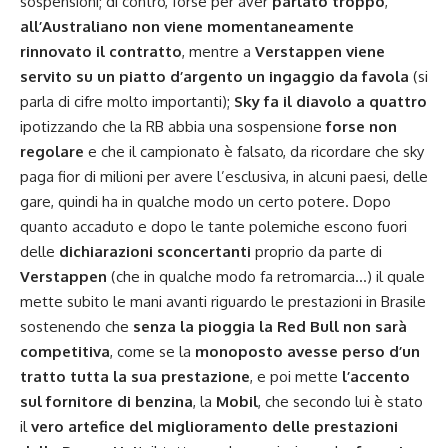
sospensioni; di contro, forse per aver
parlato troppo
,
all’Australiano non viene momentaneamente
rinnovato il contratto
, mentre a
Verstappen viene
servito su un piatto d’argento un ingaggio da favola
(si
parla di cifre molto importanti);
Sky fa il diavolo a quattro
ipotizzando che la RB abbia una sospensione
forse non
regolare
e che il campionato è falsato, da ricordare che sky
paga fior di milioni per avere l’esclusiva, in alcuni paesi, delle
gare, quindi ha in qualche modo un certo potere. Dopo
quanto accaduto e dopo le tante polemiche escono fuori
delle
dichiarazioni sconcertanti
proprio da parte di
Verstappen
(che in qualche modo fa retromarcia…) il quale
mette subito le mani avanti riguardo le prestazioni in Brasile
sostenendo che
senza la pioggia la Red Bull non sarà
competitiva
, come se la
monoposto avesse perso d’un
tratto tutta la sua prestazione
, e poi mette
l’accento
sul fornitore di benzina
, la
Mobil
, che secondo lui è stato
il
vero artefice del miglioramento delle prestazioni