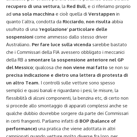
recupero di una vettura
, la
Red Bull
, e ci riferiamo proprio
ad
una sola macchina
e cioè quella di
Verstappen
in
quanto l’altra, condotta da
Ricciardo
,
non risulta
abbia
usufruito di una
‘regolazione’ particolare delle
sospensioni
come ammesso dallo stesso driver
Australiano.
Per fare luce sulla vicenda
sarebbe bastato
che i Commissari della FIA avessero obbligato i meccanici
della RB a
smontare la sospensione anteriore nel GP
del Messico
; qualcosa che
non viene mai fatto
se non su
precisa indicazione e dietro una lettera di protesta di
un altro Team
. I controlli sulle vetture sono spesso
semplici e quasi banali e riguardano i pesi, le misure, la
flessibilità di alcuni componenti, la benzina etc, di certo non
si procede allo smontaggio di apparati complessi anche se
qualche dubbio dovrebbe sorgere da parte dei Commissari
in certi frangenti. Parliamo infatti di
BOP (balance of
performance)
una pratica che viene adottata in altri
campionati quando vetture molto diverse fra loro, per