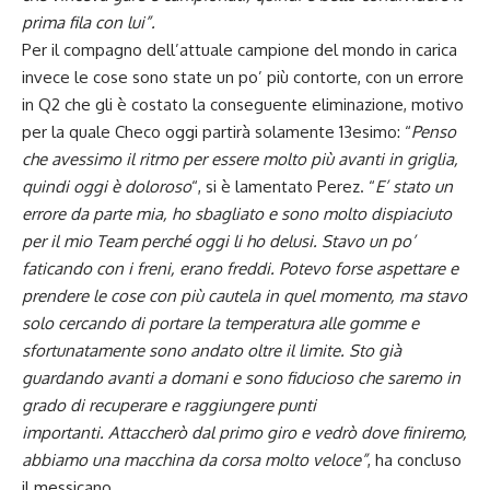
prima fila con lui”.
Per il compagno dell’attuale campione del mondo in carica
invece le cose sono state un po’ più contorte, con un errore
in Q2 che gli è costato la conseguente eliminazione, motivo
per la quale Checo oggi partirà solamente 13esimo: “
Penso
che avessimo il ritmo per essere molto più avanti in griglia,
quindi oggi è doloroso
“, si è lamentato Perez. “
E’ stato un
errore da parte mia, ho sbagliato e sono molto dispiaciuto
per il mio Team perché oggi li ho delusi. Stavo un po’
faticando con i freni, erano freddi. Potevo forse aspettare e
prendere le cose con più cautela in quel momento, ma stavo
solo cercando di portare la temperatura alle gomme e
sfortunatamente sono andato oltre il limite. Sto già
guardando avanti a domani e sono fiducioso che saremo in
grado di recuperare e raggiungere punti
importanti. Attaccherò dal primo giro e vedrò dove finiremo,
abbiamo una macchina da corsa molto veloce”
, ha concluso
il messicano.