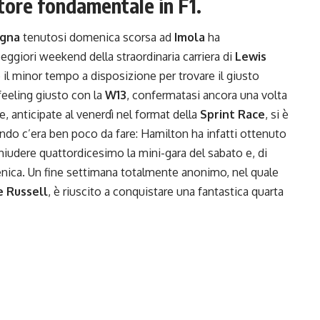
attore fondamentale in F1.
agna
tenutosi domenica scorsa ad
Imola
ha
eggiori weekend della straordinaria carriera di
Lewis
e il minor tempo a disposizione per trovare il giusto
 feeling giusto con la
W13
, confermatasi ancora una volta
e, anticipate al venerdì nel format della
Sprint Race
, si è
ndo c’era ben poco da fare: Hamilton ha infatti ottenuto
 chiudere quattordicesimo la mini-gara del sabato e, di
nica. Un fine settimana totalmente anonimo, nel quale
 Russell
, è riuscito a conquistare una fantastica quarta