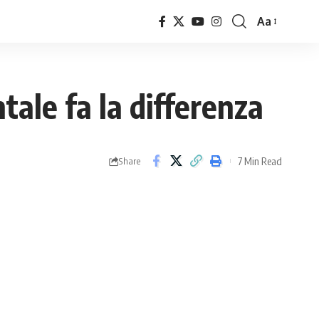
Aa
Font
Resizer
tale fa la differenza
7 Min Read
Share