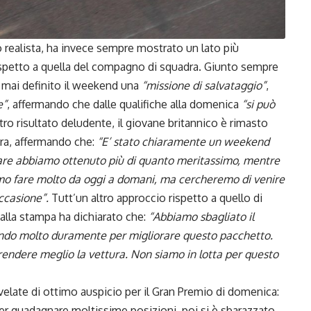
o realista, ha invece sempre mostrato un lato più
 rispetto a quella del compagno di squadra. Giunto sempre
a mai definito il weekend una
“missione di salvataggio”
,
e”
, affermando che dalle qualifiche alla domenica
“si può
tro risultato deludente, il giovane britannico è rimasto
gara, affermando che:
“E’ stato chiaramente un weekend
are abbiamo ottenuto più di quanto meritassimo, mentre
o fare molto da oggi a domani, ma cercheremo di venire
ccasione”.
Tutt’un altro approccio rispetto a quello di
 alla stampa ha dichiarato che:
“Abbiamo sbagliato il
ando molto duramente per migliorare questo pacchetto.
endere meglio la vettura. Non siamo in lotta per questo
 rivelate di ottimo auspicio per il Gran Premio di domenica:
er guadagnare moltissime posizioni, poi si è sbarazzato