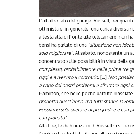
Dall’altro lato del garage,
Russell
, per quant
ottimista e, in generale, una carica diversa
a testa alta di fronte alle telecamere, non h
bensì ha parlato di una
“situazione non ideal
solo migliorare”
. Al sabato, nonostante un al
concentrato sulle possibilità in vista della 
complesso, probabilmente nelle prime tre g
oggi è avvenuto il contrario.
[…]
Non possiam
a capo dei nostri problemi e sfruttare ogni o
Hamilton, che nelle poche battute rilasciate
progetto quest’anno, ma tutti stanno lavor
Possiamo solo sperare di progredire e compr
campionato”.
Alla fine, le dichiarazioni di Russell si sono
l’inglese ha sfruttato il
caos
alla
partenza
p