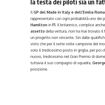
la testa dei piloti sia un f
Il
GP del Made in Italy e dell’Emilia Rom
rappresentato con ogni probabilità uno dei p
Hamilton
in
F1
. Il britannico, complice anch
assetto
della vettura, non ha mai trovato il
un progetto non vincente. Sin dalle qualifich
visto che per il sette volte campione del mo
solo il tredicesimo posto in griglia, per poi
nuovo, tredicesimo nel Gran Premio di dome
tuttavia il suo compagno di squadra,
George
posizione.