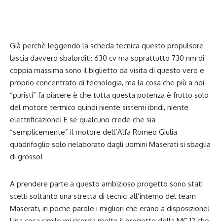
Già perchè leggendo la scheda tecnica questo propulsore
lascia davvero sbalorditi: 630 cv ma soprattutto 730 nm di
coppia massima sono il biglietto da visita di questo vero e
proprio concentrato di tecnologia, ma la cosa che più a noi
“puristi” fa piacere è che tutta questa potenza è frutto solo
del motore termico quindi niente sistemi ibridi, niente
elettrificazione! E se qualcuno crede che sia
“semplicemente” il motore dell’Alfa Romeo Giulia
quadrifoglio solo rielaborato dagli uomini Maserati si sbaglia
di grosso!
A prendere parte a questo ambizioso progetto sono stati
scelti soltanto una stretta di tecnici all’interno del team
Maserati, in poche parole i migliori che erano a disposizione!
Una cosa simile mi ricorda molto il progetto della
MC 12
che