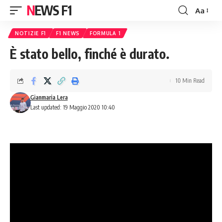
NEWS F1
Aa
Font
Resizer
NOTIZIE F1
F1 NEWS
FORMULA 1
È stato bello, finché è durato.
10 Min Read
Gianmaria Lera
Last updated: 19 Maggio 2020 10:40