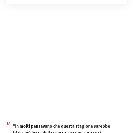
“In molti pensavano che questa stagione sarebbe
filata più liscia della scorsa, ma non sarà così.