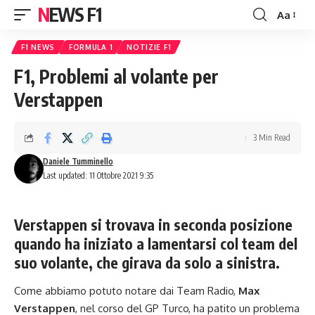
NEWS F1
Aa
Font
Resizer
F1 NEWS
FORMULA 1
NOTIZIE F1
F1, Problemi al volante per
Verstappen
3 Min Read
Daniele Tumminello
Last updated: 11 Ottobre 2021 9:35
Verstappen si trovava in seconda posizione
quando ha iniziato a lamentarsi col team del
suo volante, che girava da solo a sinistra.
Come abbiamo potuto notare dai Team Radio,
Max
Verstappen
, nel corso del GP Turco, ha patito un problema