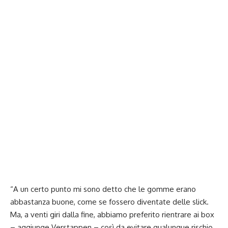
“A un certo punto mi sono detto che le gomme erano
abbastanza buone, come se fossero diventate delle slick.
Ma, a venti giri dalla fine, abbiamo preferito rientrare ai box
– aggiunge Verstappen – così da evitare qualunque rischio