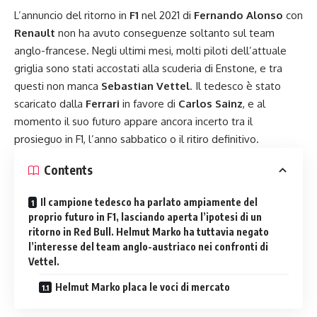
L’annuncio del ritorno in
F1
nel 2021 di
Fernando Alonso
con
Renault
non ha avuto conseguenze soltanto sul team
anglo-francese. Negli ultimi mesi, molti piloti dell’attuale
griglia sono stati accostati alla
scuderia di Enstone
, e tra
questi non manca
Sebastian Vettel
. Il tedesco è stato
scaricato dalla
Ferrari
in favore di
Carlos Sainz
, e al
momento il suo futuro appare ancora incerto tra il
prosieguo in F1, l’anno sabbatico o il ritiro definitivo.
Contents
Il campione tedesco ha parlato ampiamente del
proprio futuro in F1, lasciando aperta l’ipotesi di un
ritorno in Red Bull. Helmut Marko ha tuttavia negato
l’interesse del team anglo-austriaco nei confronti di
Vettel.
Helmut Marko placa le voci di mercato