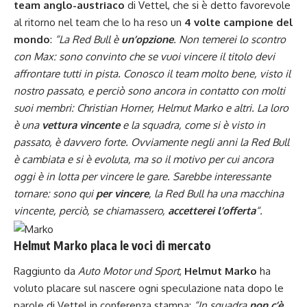
team anglo-austriaco
di Vettel, che si è detto favorevole
al ritorno nel team che lo ha reso un
4 volte campione del
mondo
:
“La Red Bull è
un’opzione
. Non
temerei lo scontro
con
Max
: sono convinto che se vuoi vincere il titolo devi
affrontare tutti in pista. Conosco il team molto bene, visto il
nostro passato, e perciò sono ancora in contatto con molti
suoi membri: Christian Horner, Helmut Marko e altri. La loro
è una
vettura vincente
e la squadra, come si è visto in
passato, è davvero forte. Ovviamente negli anni la Red Bull
è cambiata e si è evoluta, ma so il motivo per cui ancora
oggi è in lotta per vincere le gare. Sarebbe interessante
tornare: sono qui
per vincere
, la Red Bull ha una macchina
vincente, perciò, se chiamassero,
accetterei l’offerta
“.
Helmut Marko placa le voci di mercato
Raggiunto da
Auto Motor und Sport
,
Helmut Marko
ha
voluto placare sul nascere ogni speculazione nata dopo le
parole di Vettel in conferenza stampa:
“In squadra
non c’è