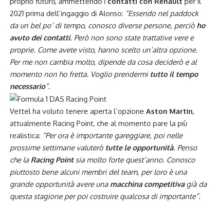
proprio futuro, ammettendo i
contatti con Renault
per il
2021 prima dell’
ingaggio di Alonso
:
“Essendo nel paddock
da un bel po’ di tempo, conosco diverse persone, perciò
ho
avuto dei contatti
. Però non sono state trattative vere e
proprie. Come avete visto, hanno scelto un’altra opzione.
Per me non cambia molto, dipende da cosa deciderò e al
momento non ho fretta. Voglio prendermi
tutto il tempo
necessario
“.
Vettel ha voluto tenere aperta l’opzione
Aston Martin
,
attualmente
Racing Point
, che al momento pare la più
realistica:
“Per ora è importante gareggiare, poi nelle
prossime settimane valuterò
tutte le opportunità
. Penso
che la
Racing Point
sia molto forte quest’anno. Conosco
piuttosto bene alcuni membri del team, per loro è una
grande opportunità avere una
macchina competitiva
già da
questa stagione per poi costruire qualcosa di importante”.