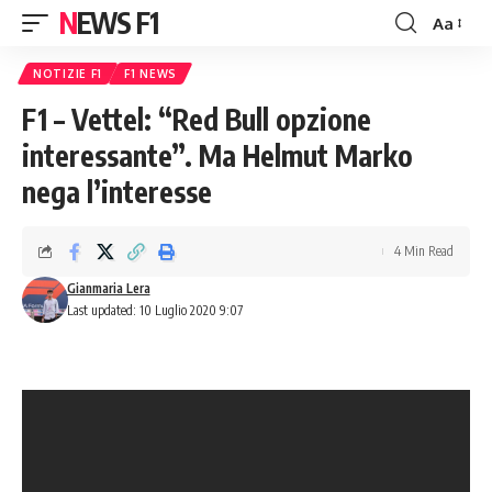
NEWS F1
Aa
Font
Resizer
NOTIZIE F1
F1 NEWS
F1 – Vettel: “Red Bull opzione
interessante”. Ma Helmut Marko
nega l’interesse
4 Min Read
Gianmaria Lera
Last updated: 10 Luglio 2020 9:07