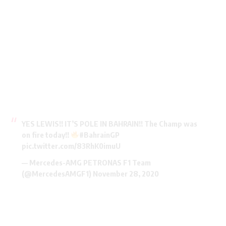
YES LEWIS!! IT’S POLE IN BAHRAIN!! The Champ was
on fire today!!
#BahrainGP
pic.twitter.com/83RhK0imuU
— Mercedes-AMG PETRONAS F1 Team
(@MercedesAMGF1)
November 28, 2020