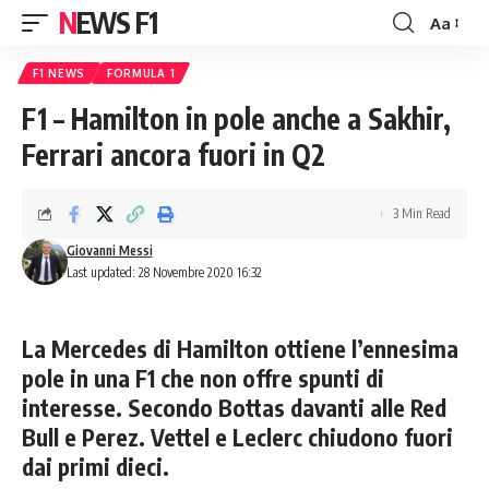
NEWS F1
Aa
Font
Resizer
F1 NEWS
FORMULA 1
F1 – Hamilton in pole anche a Sakhir,
Ferrari ancora fuori in Q2
3 Min Read
Giovanni Messi
Last updated: 28 Novembre 2020 16:32
La Mercedes di Hamilton ottiene l’ennesima
pole in una F1 che non offre spunti di
interesse. Secondo Bottas davanti alle Red
Bull e Perez. Vettel e Leclerc chiudono fuori
dai primi dieci.