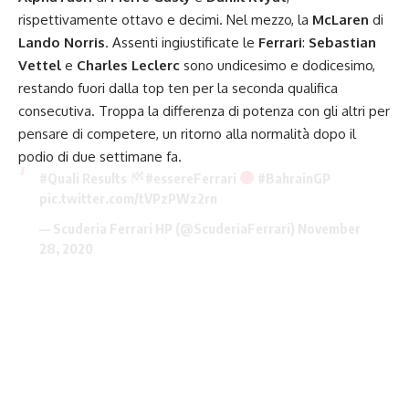
rispettivamente ottavo e decimi. Nel mezzo, la
McLaren
di
Lando Norris
. Assenti ingiustificate le
Ferrari
:
Sebastian
Vettel
e
Charles Leclerc
sono undicesimo e dodicesimo,
restando fuori dalla top ten per la seconda qualifica
consecutiva. Troppa la differenza di potenza con gli altri per
pensare di competere, un ritorno alla normalità dopo il
podio di due settimane fa.
#Quali
Results
#essereFerrari
#BahrainGP
pic.twitter.com/tVPzPWz2rn
— Scuderia Ferrari HP (@ScuderiaFerrari)
November
28, 2020