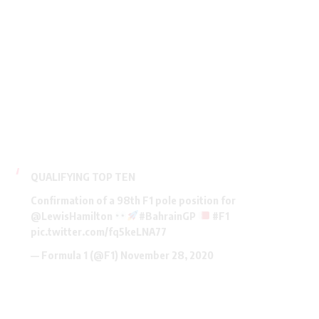
QUALIFYING TOP TEN
Confirmation of a 98th F1 pole position for
@LewisHamilton
#BahrainGP
#F1
pic.twitter.com/fq5keLNA77
— Formula 1 (@F1)
November 28, 2020