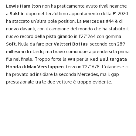
Lewis Hamilton
non ha praticamente avuto rivali neanche
a
Sakhir
, dopo nel terz’ultimo appuntamento della
F1
2020
ha staccato un’altra pole position. La
Mercedes
#44 è di
nuovo davanti, con il campione del mondo che ha stabilito il
nuovo record della pista girando in 1’27”264 con gomma
Soft
. Nulla da fare per
Valtteri Bottas
, secondo con 289
millesimi di ritardo, ma bravo comunque a prendersi la prima
fila nel finale. Troppo forte la
W11
per la
Red Bull targata
Honda
di
Max Verstappen
, terzo in 1’27”678. L’olandese ci
ha provato ad insidiare la seconda Mercedes, ma il gap
prestazionale tra le due vetture è troppo evidente.