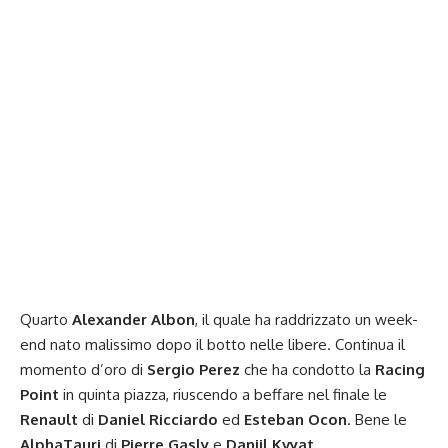
Quarto
Alexander Albon
, il quale ha raddrizzato un week-
end nato malissimo dopo il botto nelle libere. Continua il
momento d’oro di
Sergio Perez
che ha condotto la
Racing
Point
in quinta piazza, riuscendo a beffare nel finale le
Renault
di
Daniel Ricciardo
ed
Esteban Ocon
. Bene le
AlphaTauri
di
Pierre Gasly
e
Daniil Kvyat
,