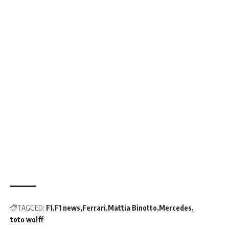
TAGGED:
F1
F1 news
Ferrari
Mattia Binotto
Mercedes
toto wolff