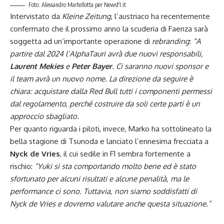
Foto: Alessandro Martellotta per Newsf1.it
Intervistato da
Kleine Zeitung
, l’austriaco ha recentemente
confermato che il prossimo anno la scuderia di Faenza sarà
soggetta ad un’importante operazione di
rebranding
:
“
A
partire dal 2024
l’AlphaTauri avrà due nuovi responsabili,
Laurent
Mekies
e
Peter Bayer
. Ci saranno nuovi sponsor e
il team avrà un nuovo nome. La direzione da seguire è
chiara: acquistare dalla Red Bull tutti i componenti permessi
dal regolamento, perché costruire da soli certe parti è un
approccio sbagliato.
Per quanto riguarda i piloti, invece, Marko ha sottolineato la
bella stagione di Tsunoda e lanciato l’ennesima frecciata a
Nyck de Vries
, il cui sedile in F1 sembra fortemente a
rischio:
“Yuki si sta comportando molto bene ed è stato
sfortunato per alcuni risultati e alcune penalità, ma le
performance ci sono. Tuttavia, non siamo soddisfatti di
Nyck de Vries e dovremo valutare anche questa situazione.”