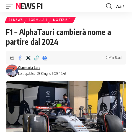
NEWS F1
Aa
Font
Resizer
F1 NEWS
FORMULA 1
NOTIZIE F1
F1 – AlphaTauri cambierà nome a
partire dal 2024
2 Min Read
Gianmaria Lera
Last updated: 28 Giugno 2023 16:42