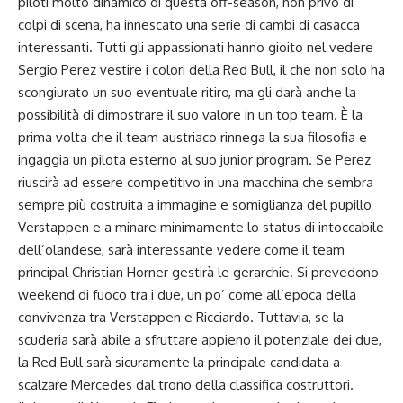
piloti molto dinamico di questa off-season, non privo di
colpi di scena, ha innescato una serie di cambi di casacca
interessanti. Tutti gli appassionati hanno gioito nel vedere
Sergio Perez vestire i colori della Red Bull, il che non solo ha
scongiurato un suo eventuale ritiro, ma gli darà anche la
possibilità di dimostrare il suo valore in un top team. È la
prima volta che il team austriaco rinnega la sua filosofia e
ingaggia un pilota esterno al suo junior program. Se Perez
riuscirà ad essere competitivo in una macchina che sembra
sempre più costruita a immagine e somiglianza del pupillo
Verstappen e a minare minimamente lo status di intoccabile
dell’olandese, sarà interessante vedere come il team
principal Christian Horner gestirà le gerarchie. Si prevedono
weekend di fuoco tra i due, un po’ come all’epoca della
convivenza tra Verstappen e Ricciardo. Tuttavia, se la
scuderia sarà abile a sfruttare appieno il potenziale dei due,
la Red Bull sarà sicuramente la principale candidata a
scalzare Mercedes dal trono della classifica costruttori.