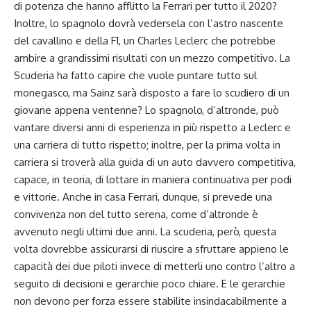
di potenza che hanno afflitto la Ferrari per tutto il 2020?
Inoltre, lo spagnolo dovrà vedersela con l’astro nascente
del cavallino e della F1, un Charles Leclerc che potrebbe
ambire a grandissimi risultati con un mezzo competitivo. La
Scuderia ha fatto capire che vuole puntare tutto sul
monegasco, ma Sainz sarà disposto a fare lo scudiero di un
giovane appena ventenne? Lo spagnolo, d’altronde, può
vantare diversi anni di esperienza in più rispetto a Leclerc e
una carriera di tutto rispetto; inoltre, per la prima volta in
carriera si troverà alla guida di un auto davvero competitiva,
capace, in teoria, di lottare in maniera continuativa per podi
e vittorie. Anche in casa Ferrari, dunque, si prevede una
convivenza non del tutto serena, come d’altronde è
avvenuto negli ultimi due anni. La scuderia, però, questa
volta dovrebbe assicurarsi di riuscire a sfruttare appieno le
capacità dei due piloti invece di metterli uno contro l’altro a
seguito di decisioni e gerarchie poco chiare. E le gerarchie
non devono per forza essere stabilite insindacabilmente a