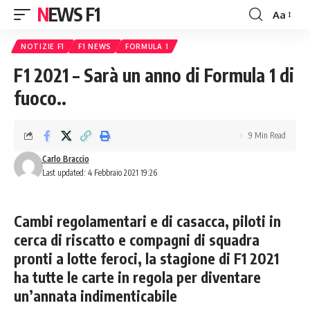
NEWS F1
Aa
Font
Resizer
NOTIZIE F1
F1 NEWS
FORMULA 1
F1 2021 – Sarà un anno di Formula 1 di
fuoco..
9 Min Read
Carlo Braccio
Last updated: 4 Febbraio 2021 19:26
Cambi regolamentari e di casacca, piloti in
cerca di riscatto e compagni di squadra
pronti a lotte feroci, la stagione di F1 2021
ha tutte le carte in regola per diventare
un’annata indimenticabile