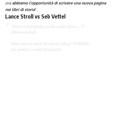
ora
abbiamo l’opportunità di scrivere una nuova pagina
nei libri di storia
”.
Lance Stroll vs Seb Vettel
There is definitely a smile under there…
#WelcomeSeb
Who else has that
#FridayFeeling
?
#IAMF1
pic.twitter.com/bQDuJigoU4