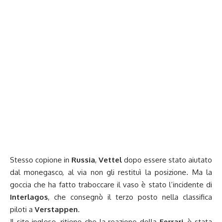
Stesso copione in
Russia
,
Vettel
dopo essere stato aiutato
dal monegasco, al via non gli restituì la posizione. Ma la
goccia che ha fatto traboccare il vaso è stato l’incidente di
Interlagos
, che consegnò il terzo posto nella classifica
piloti a
Verstappen
.
Il sito inglese, ritiene che la reazione della
Ferrari
, è stata