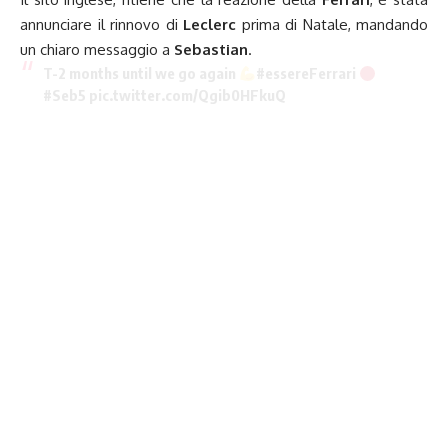
annunciare il rinnovo di
Leclerc
prima di Natale, mandando
un chiaro messaggio a
Sebastian
.
T-2 months until we go again
#essereFerrari
#Seb5
pic.twitter.com/Qgib0HFkuQ