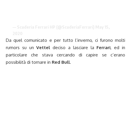
— Scuderia Ferrari HP (@ScuderiaFerrari)
May 15,
2020
Da quel comunicato e per tutto l’inverno, ci furono molti
rumors su un
Vettel
deciso a lasciare la
Ferrari
, ed in
particolare che stava cercando di capire se c’erano
possibilità di tornare in
Red Bull
.