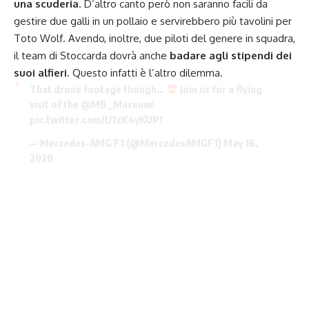
una scuderia
. D’altro canto però non saranno facili da
gestire due galli in un pollaio e servirebbero più tavolini per
Toto Wolf. Avendo, inoltre, due piloti del genere in squadra,
il team di Stoccarda dovrà anche
badare agli stipendi dei
suoi alfieri
. Questo infatti è l’altro dilemma.
That drone footage though…
Join us for a flying
visit of the
@MB_Museum
!
pic.twitter.com/U1zK4yKUP1
— Mercedes-AMG F1 (@MercedesAMGF1)
May 16,
2020