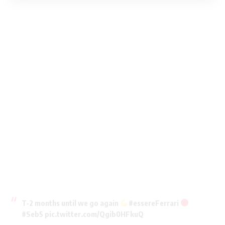
T-2 months until we go again
#essereFerrari
#Seb5
pic.twitter.com/Qgib0HFkuQ