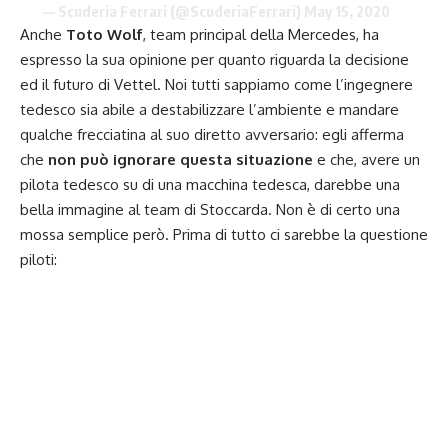
— Scuderia Ferrari (@ScuderiaFerrari)
May 15, 2020
Anche
Toto Wolf
, team principal della Mercedes, ha
e
spresso la sua opinione per quanto riguarda la decisione
ed il futuro di Vettel
. Noi tutti sappiamo come l’ingegnere
tedesco sia abile a destabilizzare l’ambiente e mandare
qualche frecciatina al suo diretto avversario: egli afferma
che
non può ignorare questa situazione
e che, avere un
pilota tedesco su di una macchina tedesca, darebbe una
bella immagine al team di Stoccarda. Non è di certo una
mossa semplice però. Prima di tutto ci sarebbe la questione
piloti: