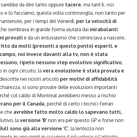
i sarebbe da dire tanto oppure
tacere
, ma tant’è, noi
o e lo facciamo, questa volta controvoglia, non tanto per
antenute, per i tempi del Venerdì,
per la velocità di
 che sembrava in grande forma aiutata dai
mirabolanti
ni provati
e da un entusiasmo che cominciava a nascere;
itto da molti (presunti a questo punto) esperti, e
ampo, noi invece davanti alla tv, non è stata
essuno, ripeto nessuno step evolutivo significativo
,
in ogni circuito, la
vera evoluzione è stata provata e
escritte nei nostri articoli)
per motivi di affidabilità
 chiarezza, si sono provate delle evoluzioni importanti
erché col caldo di Montreal avrebbero messo a rischio
rano per il Canada
, perché di certo i tecnici Ferrari
 e che
avrebbe fatto molto caldo lo sapevano tutti,
lutivo, la
versione ‘B’
non era per questo GP e forse non
ull sono già alla versione ‘C’
, la lentezza non
ete in uno sport in cui vince il più veloce e l’articolo