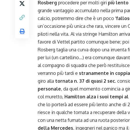
Rosberg
procedere per molti giri
più lento
grande vantaggio accumulato nella prima par
calcio, potremmo dire che è un poco
‘fallos
un’occasione più unica che rara, vincere un
piloti nella vita. Al via stringe Hamilton arr
favore di Vettel partito comunque bene; poi 
Rosberg taglia una curva dopo una irruenta 
per lui (un cartellino…) era comunque davant
al compagno di squadra che però restituisc
verranno più tardi e
stranamente in coppia
giro alla
tornata n. 37 di quasi 2 sec.
consid
personale
, da quel momento comincia a gi
col muretto,
Hamilton alza i suoi tempi al
che lo porterà ad essere più lento anche di 2 
riesce in qualche tornata a recuperare della
con una netta fumata ad una ruota posteriore
della Mercedes
, ingegneri nel panico ma il