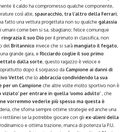
lmente il caldo ha compromesso qualche componente,
erature così alte,
spauracchio, tra l’altro della Ferrari
,
ha fatto una vettura progettata non su qualche
galassia
i umani come ben si sa, sbagliano; felice comunque
 ringrazia il suo Dio
per il primato in classifica, non
o del
Britannico
invece che si sarà
mangiato il fegato
,
 una grande gara, e
Ricciardo coglie il suo primo
ettato dalla sorte
, questo ragazzo è veloce e
soprattutto dopo il sorpasso da
Campione ai danni di
ivo Vettel
che lo
abbraccia condividendo la sua
e per un Campione
che altre volte molto sportivo non è
 viziato’ per entrare in quella ‘uomo adulto’
, che
ene vorremmo vederle più spesso ma questa è
uderia, che sforna sempre ottime strategie ed anche una
 rettilinei se la potrebbe giocare con gli
ex-alieni della
erodinamico e ottima trazione, manca di potenza la P.U.