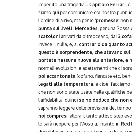
impedito una tragedia…
Capitolo Ferrari
, c
siamo qui per comunicare col nostro pubblic
l’ordine di arrivo, ma per le
‘promesse’
non m
punta sui livelli Mercedes
, per una Rossa
scatoloni
arrivati da oltreoceano, dai
3 cofa
invece il nulla, e, al
contrario da quanto scr
questo è sorprendente, che stavano sul c
portata nessuna nuova ala anteriore, e n
normali evoluzioni e adattamenti che ci sono 
poi accantonata
(cofano, fiancate etc. ben d
legati alla temperatura
, e cioè, facciamo
che non sono state usate nelle qualifiche p
l’affidabilità, quindi
se ne deduce che non e
sapranno leggere delle previsioni del tempo
noi compresi
; allora il tanto atteso step evo
lo sarà neppure per l’Austria, intanto in
Red B
dovrebbe essere una caratteristica di chi comp