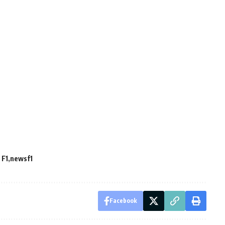
 F1
newsf1
Facebook