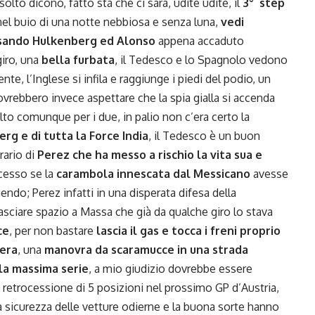
lto dicono, fatto sta che ci sarà, udite udite, il
3° step
nel buio di una notte nebbiosa e senza luna,
vedi
ssando Hulkenberg ed Alonso
appena accaduto
giro, una
bella furbata
, il Tedesco e lo Spagnolo vedono
te, l’Inglese si infila e raggiunge i piedi del podio, un
 dovrebbero invece aspettare che la spia gialla si accenda
lto comunque per i due, in palio non c’era certo la
rg e di tutta la Force India
, il Tedesco è un buon
rario di
Perez che ha messo a rischio la vita sua e
cesso se la
carambola innescata dal Messicano
avesse
ndo; Perez infatti in una disperata difesa della
asciare spazio a Massa che già da qualche giro lo stava
ce
, per non bastare
lascia il gas e tocca i freni proprio
iera
, una
manovra da scaramucce in una strada
lla massima serie
, a mio giudizio dovrebbe essere
retrocessione di 5 posizioni nel prossimo GP d’Austria,
 sicurezza delle vetture odierne e la buona sorte hanno