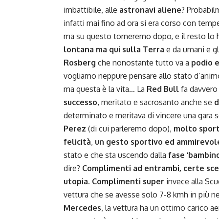
imbattibile, alle
astronavi aliene
? Probabi
infatti mai fino ad ora si era corso con temp
ma su questo torneremo dopo, e il resto lo 
lontana ma qui sulla Terra
e da umani e gl
Rosberg
che nonostante tutto va a
podio e
vogliamo neppure pensare allo stato d’anim
ma questa è la vita… La
Red Bull
fa davvero
successo
, meritato e sacrosanto anche se
d
determinato e meritava di vincere una gara 
Perez
(di cui parleremo dopo),
molto sport
felicità
,
un gesto sportivo ed ammirevol
stato e che sta uscendo dalla
fase ‘bambino
dire?
Complimenti ad entrambi, certe sc
utopia. Complimenti super
invece alla Sc
vettura che se avesse solo 7-8 kmh in più nei
Mercedes
, la vettura ha un ottimo carico a