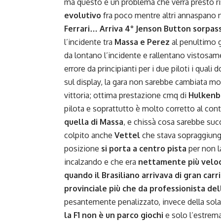
ma questo è un problema che verrà presto riso
evolutivo
fra poco mentre altri annaspano 
Ferrari…
Arriva 4° Jenson Button sorpa
l’incidente tra
Massa e Perez
al penultimo 
da lontano l’incidente e rallentano vistosamen
errore da principianti per i due piloti i quali
sul display, la gara non sarebbe cambiata mo
vittoria; ottima prestazione cmq di
Hulkenbe
pilota e soprattutto è molto corretto al cont
quella di Massa
, e chissà cosa sarebbe suc
colpito anche
Vettel
che stava sopraggiunge
posizione
si porta a centro pista
per non l
incalzando e che era
nettamente più velo
quando il Brasiliano arrivava di gran carr
provinciale più che da professionista de
pesantemente penalizzato, invece della sola 
la F1 non è un parco giochi
e solo l’estrema