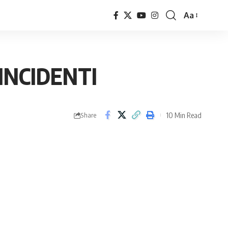
Aa
Font
Resizer
INCIDENTI
10 Min Read
Share