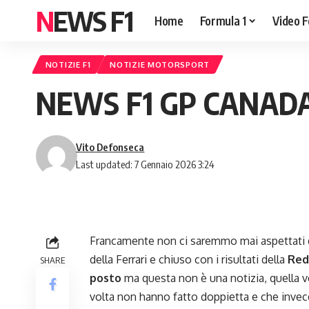
NEWS F1
Home
Formula 1
Video F
NOTIZIE F1
NOTIZIE MOTORSPORT
NEWS F1 GP CANADA 
Vito Defonseca
Last updated: 7 Gennaio 2026 3:24
Francamente non ci saremmo mai aspettati d
della Ferrari e chiuso con i risultati della
Red
SHARE
posto
ma questa non è una notizia, quella v
volta non hanno fatto doppietta e che invec