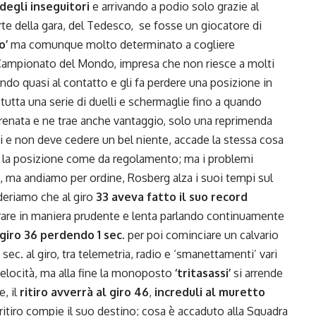
 degli inseguitori
e arrivando a podio solo grazie al
te della gara, del Tedesco, se fosse un giocatore di
o’
ma comunque molto determinato a cogliere
 Campionato del Mondo, impresa che non riesce a molti
ivando quasi al contatto e gli fa perdere una posizione in
tutta una serie di duelli e schermaglie fino a quando
frenata e ne trae anche vantaggio, solo una reprimenda
i e non deve cedere un bel niente, accade la stessa cosa
e la posizione come da regolamento; ma i problemi
, ma andiamo per ordine, Rosberg alza i suoi tempi sul
eriamo che al giro
33 aveva fatto il suo record
rare in maniera prudente e lenta parlando continuamente
 giro 36 perdendo 1 sec.
per poi cominciare un calvario
sec. al giro, tra telemetria, radio e ‘smanettamenti’ vari
 velocità, ma alla fine la monoposto
‘tritasassi’
si arrende
, il
ritiro avverrà al giro 46
,
increduli al muretto
 ritiro compie il suo destino; cosa è accaduto alla Squadra