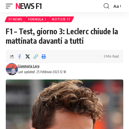
NEWS F1
Aa
Font
Resizer
F1 NEWS
FORMULA 1
NOTIZIE F1
F1 – Test, giorno 3: Leclerc chiude la
mattinata davanti a tutti
3 Min Read
Gianmaria Lera
Last updated: 25 Febbraio 2023 12:18