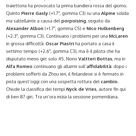
traiettoria ha provocato la prima bandiera rossa del giorno.
Quinto
Pierre Gasly
(+1.7″, gomma C3) su una
Alpine
solida
ma saltellante a causa del
porpoising
, seguito da
Alexander Albon
(+1.7″, gomma C5) e
Nico Hulkenberg
(+2.3″, gomma C3). Continuano i problemi per una
McLaren
in grossa difficoltà:
Oscar Piastri
ha portato a casa il
settimo tempo (+2.6″, gomma C3), ma è il pilota che ha
disputato meno giri: solo 45. Nono
Valtteri Bottas
, ma in
Alfa Romeo
continuano gli allarmi sull’
affidabilità
: dopo i
problemi sofferti da Zhou ieri, il finlandese si è fermato in
pista quest’oggi con una sospetta rottura del
cambio
.
Chiude la classifica dei tempi
Nyck de Vries
, autore fin qui
di ben 87 giri. Tra un’ora inizia la sessione pomeridiana.