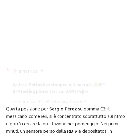
RED FLAG
Valtteri Bottas has stopped out on track
#F1
#F1Testing
pic.twitter.com/AYITPsjJks
— Formula 1 (@F1)
February 25, 2023
Quarta posizione per
Sergio Pérez
su gomma C3: il
messicano, come ieri, si è concentrato soprattutto sul ritmo
e potrà cercare la prestazione nel pomeriggio. Nei primi
minuti, un sensore perso dalla
RB19
e depositatosi in