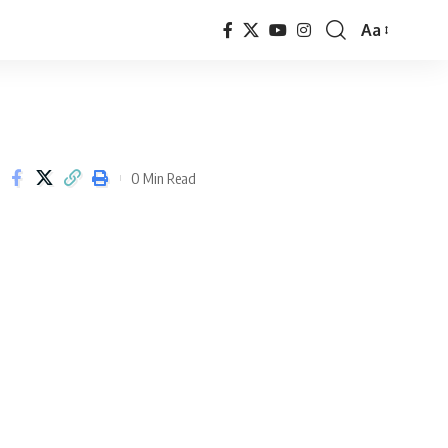
Aa
Font
Resizer
0 Min Read