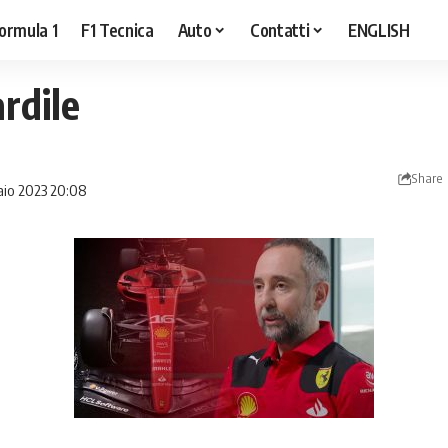
ormula 1
F1 Tecnica
Auto
Contatti
ENGLISH
ardile
Share
aio 2023 20:08