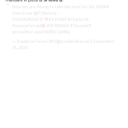
Here we are. Ready to take the start for the 1000th
time in our
@F1
history
FORZA RAGAZZI
#Seb5
#Charles16
#essereFerrari
#SF1000GP
#TuscanGP
pic.twitter.com/3X8BC7pMRy
— Scuderia Ferrari HP (@ScuderiaFerrari)
September
13, 2020