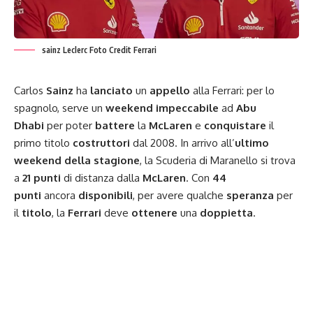
sainz Leclerc Foto Credit Ferrari
Carlos
Sainz
ha
lanciato
un
appello
alla Ferrari: per lo
spagnolo, serve un
weekend impeccabile
ad
Abu
Dhabi
per poter
battere
la
McLaren
e
conquistare
il
primo
titolo
costruttori
dal 2008. In arrivo all’
ultimo
weekend della stagione
, la Scuderia di
Maranello
si trova
a
21 punti
di distanza dalla
McLaren
. Con
44
punti
ancora
disponibili
, per avere qualche
speranza
per
il
titolo
, la
Ferrari
deve
ottenere
una
doppietta
.