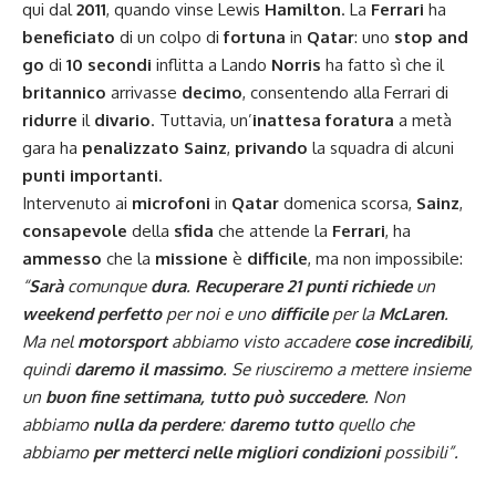
qui dal
2011
, quando vinse Lewis
Hamilton
. La
Ferrari
ha
beneficiato
di un colpo di
fortuna
in
Qatar
: uno
stop and
go
di
10 secondi
inflitta a Lando
Norris
ha fatto sì che il
britannico
arrivasse
decimo
, consentendo alla Ferrari di
ridurre
il
divario
. Tuttavia, un’
inattesa foratura
a metà
gara ha
penalizzato
Sainz
,
privando
la squadra di alcuni
punti
importanti
.
Intervenuto ai
microfoni
in
Qatar
domenica scorsa,
Sainz
,
consapevole
della
sfida
che attende la
Ferrari
, ha
ammesso
che la
missione
è
difficile
, ma non impossibile:
“
Sarà
comunque
dura
.
Recuperare 21 punti richiede
un
weekend perfetto
per noi e uno
difficile
per la
McLaren
.
Ma nel
motorsport
abbiamo visto accadere
cose incredibili
,
quindi
daremo il massimo
. Se riusciremo a mettere insieme
un
buon fine settimana, tutto può succedere
. Non
abbiamo
nulla da perdere
:
daremo
tutto
quello che
abbiamo
per metterci nelle migliori condizioni
possibili”.