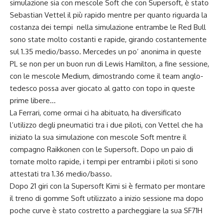
simulazione sia con mescole Soft che con Supersoft, è stato
Sebastian Vettel il più rapido mentre per quanto riguarda la
costanza dei tempi nella simulazione entrambe le Red Bull
sono state molto costanti e rapide, girando costantemente
sul 1.35 medio/basso. Mercedes un po’ anonima in queste
PL se non per un buon run di Lewis Hamilton, a fine sessione,
con le mescole Medium, dimostrando come il team anglo-
tedesco possa aver giocato al gatto con topo in queste
prime libere…
La Ferrari, come ormai ci ha abituato, ha diversificato
l’utilizzo degli pneumatici tra i due piloti, con Vettel che ha
iniziato la sua simulazione con mescole Soft mentre il
compagno Raikkonen con le Supersoft. Dopo un paio di
tornate molto rapide, i tempi per entrambi i piloti si sono
attestati tra 1.36 medio/basso.
Dopo 21 giri con la Supersoft Kimi si è fermato per montare
il treno di gomme Soft utilizzato a inizio sessione ma dopo
poche curve è stato costretto a parcheggiare la sua SF71H