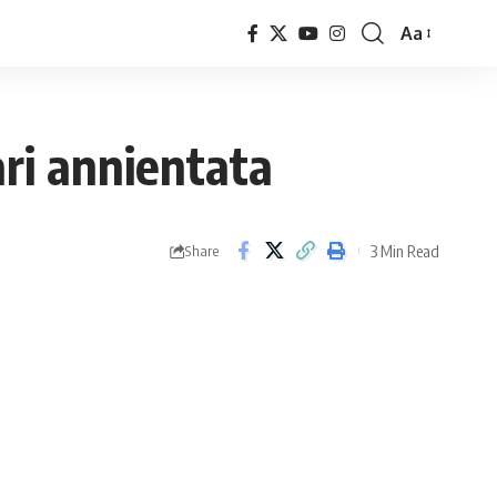
Aa
Font
Resizer
ari annientata
3 Min Read
Share