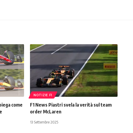
NOTIZIE F1
spiega come
F1 News Piastri svela la verità sul team
e
order McLaren
13 Settembre 2025