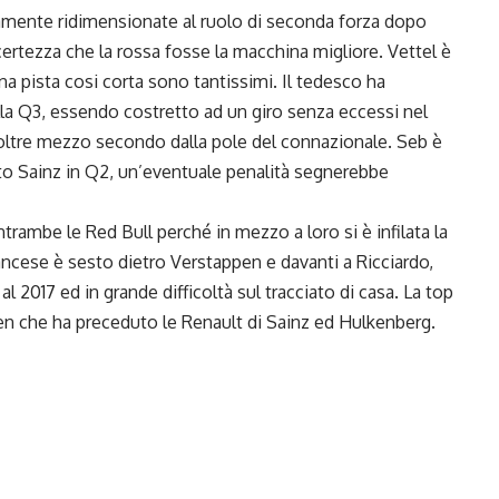
tamente ridimensionate al ruolo di seconda forza dopo
 certezza che la rossa fosse la macchina migliore. Vettel è
una pista cosi corta sono tantissimi. Il tedesco ha
a Q3, essendo costretto ad un giro senza eccessi nel
 oltre mezzo secondo dalla pole del connazionale. Seb è
ato Sainz in Q2, un’eventuale penalità segnerebbe
ntrambe le Red Bull perché in mezzo a loro si è infilata la
ancese è sesto dietro Verstappen e davanti a Ricciardo,
 2017 ed in grande difficoltà sul tracciato di casa. La top
en che ha preceduto le Renault di Sainz ed Hulkenberg.