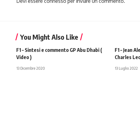
Devi essere
connesso
per inviare un commento.
You Might Also Like
F1 – Sintesi e commento GP Abu Dhabi (
F1 – Jean 
Video )
Charles Le
13 Dicembre 2020
13 Luglio 2022