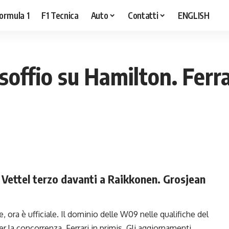
ormula 1
F1 Tecnica
Auto
Contatti
ENGLISH
 soffio su Hamilton. Ferr
 Vettel terzo davanti a Raikkonen. Grosjean
 ora è ufficiale. Il dominio delle W09 nelle qualifiche del
r la concorrenza, Ferrari in primis. Gli aggiornamenti