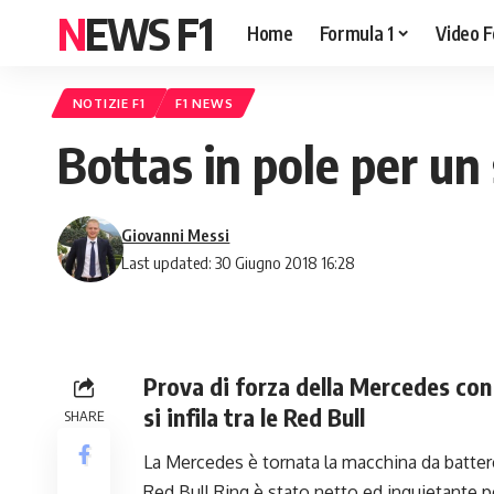
NEWS F1
Home
Formula 1
Video F
NOTIZIE F1
F1 NEWS
Bottas in pole per un
Giovanni Messi
Last updated: 30 Giugno 2018 16:28
Prova di forza della Mercedes con
si infila tra le Red Bull
SHARE
La Mercedes è tornata la macchina da battere,
Red Bull Ring è stato netto ed inquietante pe