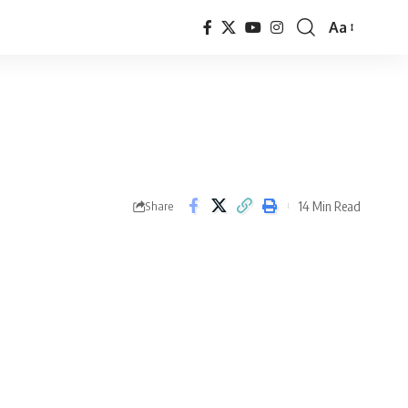
Aa
Font
Resizer
14 Min Read
Share