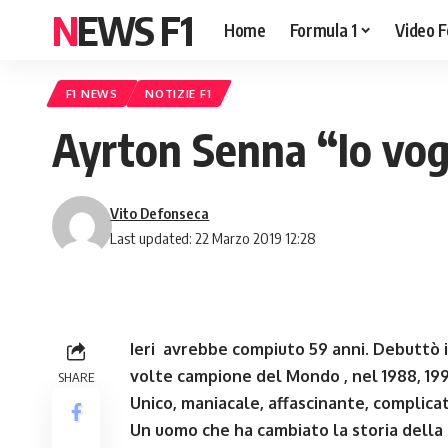
NEWS F1
Home
Formula 1
Video F
F1 NEWS
NOTIZIE F1
Ayrton Senna “Io vog
Vito Defonseca
Last updated: 22 Marzo 2019 12:28
Ieri avrebbe compiuto 59 anni. Debuttò i
volte campione del Mondo , nel
1988, 199
SHARE
Unico, maniacale, affascinante, complicat
Un uomo che ha cambiato la storia della 