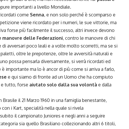
ppure importanti a livello Mondiale.
ricordati come
Senna
, e non solo perché è scomparso e
mpetizione viene ricordato per i numeri, le sue vittorie, ma
iva forse più facilmente il successo, altri invece devono
e manovre delle Federazioni
, contro le manovre di chi
 di avversari poco leali e a volte molto scorretti, ma se si
i paletti, oltre le prepotenze, oltre le avversità naturali e
no possa pensarla diversamente, si verrà ricordati ed
e è importante ma lo è ancor di più come si arriva a farlo,
ese
e qui siamo di fronte ad un Uomo che ha compiuto
e tutto, forse
aiutato solo dalla sua volontà
e dalla
 Brasile il 21 Marzo 1960 in una famiglia benestante,
o con i Kart, specialità nella quale si rivela
subito il campionato Juniores e negli anni a seguire
tegoria sia quello Brasiliano collezionando altri 6 titoli,