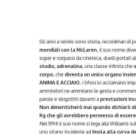
Gli anni a venire sono storia, recordman di po
mondiali con la McLaren
, il suo nome div
super e sorpassi da cineteca, duelli portati a
studio, adrenalina
, una classe infinita che
corpo
, che
diventa un unico organo insie
ANIMA E ACCIAIO
, i tifosi lo acclamano im
ammiratori ne ammirano le gesta e commentato
parole e sbigottiti davanti a
prestazioni in
Non dimenticherò mai quando dichiarò di n
Kg che gli avrebbero permesso di esser
Nel 1994 il suo nome si lega alla Williams sul
uno strano incidente ad
Imola alla curva 