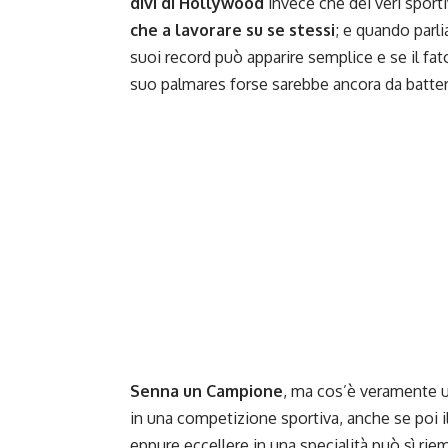
divi di Hollywood
invece che dei veri sporti
che a lavorare su se stessi
; e quando parl
suoi record può apparire semplice e se il f
suo palmares forse sarebbe ancora da batter
Senna un Campione
, ma cos’è veramente u
in una competizione sportiva, anche se poi i
eppure eccellere in una specialità può sì rie