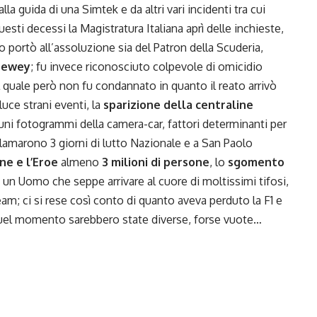
alla guida di una Simtek e da altri vari incidenti tra cui
uesti decessi la Magistratura Italiana aprì delle inchieste,
no portò all’assoluzione sia del Patron della Scuderia,
Newey
; fu invece riconosciuto colpevole di omicidio
l quale però non fu condannato in quanto il reato arrivò
 luce strani eventi, la
sparizione della centraline
lcuni fotogrammi della camera-car, fattori determinanti per
oclamarono 3 giorni di lutto Nazionale e a San Paolo
e e l’Eroe
almeno
3 milioni di persone
, lo
sgomento
i un Uomo che seppe arrivare al cuore di moltissimi tifosi,
eam; ci si rese così conto di quanto aveva perduto la F1 e
quel momento sarebbero state diverse, forse vuote…