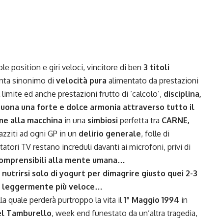
le position e giri veloci, vincitore di ben
3 titoli
enta sinonimo di
velocità pura
alimentato da prestazioni
l limite ed anche prestazioni frutto di ‘calcolo’,
disciplina,
suona una forte e dolce armonia attraverso tutto il
me alla macchina
in una
simbiosi
perfetta tra
CARNE,
pazziti ad ogni GP in un
delirio generale
, folle di
ri TV restano increduli davanti ai microfoni, privi di
comprensibili alla mente umana…
utrirsi solo di yogurt per dimagrire giusto quei 2-3
e leggermente più veloce…
la quale perderà purtroppo la vita il
1° Maggio 1994
in
del Tamburello
, week end funestato da un’altra tragedia,