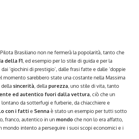
ilota Brasiliano non ne fermerà la popolarità, tanto che
 della F1
, ed esempio per lo stile di guida e per la
dai ‘giochini di prestigio’, dalle frasi fatte e dalle ‘doppie
quel momento sarebbero state una costante nella Massima
 della
sincerità
, della
purezza
, uno stile di vita, tanto
ente ed autentico fuori dalla vettura
, ciò che un
, lontano da sotterfugi e furberie, da chiacchiere e
 con i fatti
e
Senna
è stato un esempio per tutti sotto
to, franco, autentico in un
mondo
che non lo era affatto,
un mondo intento a perseguire i suoi scopi economici e i