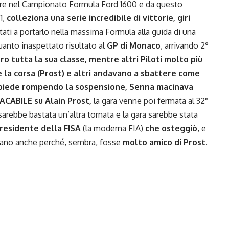
 vere nel Campionato Formula Ford 1600 e da questo
1,
colleziona una serie incredibile di vittorie, giri
ltati a portarlo nella massima Formula alla guida di una
anto inaspettato risultato al
GP di Monaco
, arrivando 2°
o tutta la sua classe, mentre altri Piloti molto più
e la corsa (Prost) e altri andavano a sbattere come
iapiede rompendo la sospensione, Senna macinava
LACABILE su Alain Prost,
la gara venne poi fermata al 32°
sarebbe bastata un’altra tornata e la gara sarebbe stata
residente della FISA
(la moderna FIA)
che osteggiò
, e
iliano anche perché, sembra, fosse
molto amico di Prost
.