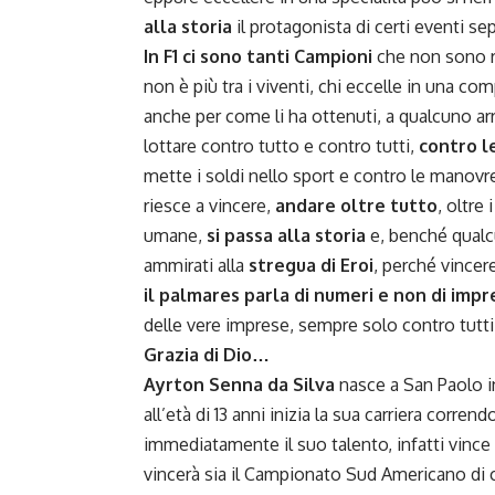
alla storia
il protagonista di certi eventi se
In F1 ci sono tanti Campioni
che non sono 
non è più tra i viventi, chi eccelle in una co
anche per come li ha ottenuti, a qualcuno arr
lottare contro tutto e contro tutti,
contro l
mette i soldi nello sport e contro le manovre
riesce a vincere,
andare oltre tutto
, oltre 
umane,
si passa alla storia
e, benché qualcu
ammirati alla
stregua di Eroi
, perché vincer
il palmares parla di numeri e non di impr
delle vere imprese, sempre solo contro tutti 
Grazia di Dio…
Ayrton Senna da Silva
nasce a San Paolo in
all’età di 13 anni inizia la sua carriera corrend
immediatamente il suo talento, infatti vince 
vincerà sia il Campionato Sud Americano di ca