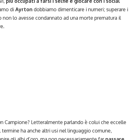
vi,
più occupati a farsi i selfie e giocare con i social
iamo di
Ayrton
dobbiamo dimenticare i numeri; superare i
ato non lo avesse condannato ad una morte prematura il
e.
n Campione? Letteralmente parlando è colui che eccelle
l termine ha anche altri usi nel linguaggio comune,
mpire gli albi d’oro, ma non necessariamente far
passare