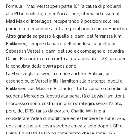
Formula 1: Max Verstappen parte 16° (a causa di problemi
alla PU in qualifica) e per l’occasione, ritorna ad essere il
Mad Max di Interlagos, recuperando 9 posizioni solo nel
primo giro per andare a lottare per il podio contro Hamilton.
Altro grande sorpasso è quello ai danni del ferrarista Kimi
Raikkonen, sempre da parte dell’olandese, o quello di
Sebastian Vettel ai danni del suo ex compagno di squadra
Daniel Ricciardo, con un ruota a ruota durante il 23° giro per
la conquista della quarta posizione.
La F1 si sveglia, e sveglia rimane anche in Bahrain, pur
essendo buio: Vettel infila Hamilton alla partenza, duelli di
Raikkonen con Massa e Ricciardo, il tutto condito da ordini di
scuderia Mercedes (dovuti alla penalità di Lewis Hamilton).
I sorpassi ci sono, costruiti in punti strategici, senza l’aiuto,
però, del DRS, tanto da portare Charlie Whiting a
considerare l’idea di modificare ed estendere le zone DRS,
decisione che si diceva sarebbe arrivata solo dopo il GP di
China. Ed infatti, la FIA ha comunicato che le zone DRS