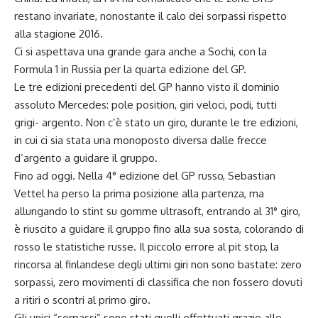
restano invariate, nonostante il calo dei sorpassi rispetto
alla stagione 2016.
Ci si aspettava una grande gara anche a Sochi, con la
Formula 1 in Russia per la quarta edizione del GP.
Le tre edizioni precedenti del GP hanno visto il dominio
assoluto Mercedes: pole position, giri veloci, podi, tutti
grigi- argento. Non c’è stato un giro, durante le tre edizioni,
in cui ci sia stata una monoposto diversa dalle frecce
d’argento a guidare il gruppo.
Fino ad oggi. Nella 4° edizione del GP russo, Sebastian
Vettel ha perso la prima posizione alla partenza, ma
allungando lo stint su gomme ultrasoft, entrando al 31° giro,
è riuscito a guidare il gruppo fino alla sua sosta, colorando di
rosso le statistiche russe. Il piccolo errore al pit stop, la
rincorsa al finlandese degli ultimi giri non sono bastate: zero
sorpassi, zero movimenti di classifica che non fossero dovuti
a ritiri o scontri al primo giro.
Gli unici “sorpassi” sono stati quelli effettuati grazie alle