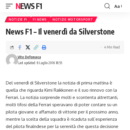
NEWS F1
Aa
Font
Resizer
NOTIZIE F1
F1 NEWS
NOTIZIE MOTORSPORT
News F1 – Il venerdì da Silverstone
4 Min Read
Vito Defonseca
Last updated: 8 Luglio 2016 18:55
Del venerdì di Silverstone la notizia di prima mattina è
quella che riguarda Kimi Raikkonen e il suo rinnovo con la
Ferrari. La notizia sorprende molti e scontenta altrettanti,
molti tifosi della Ferrari speravano di poter contare su un
pilota giovane e affamato di vittorie per il prossimo anno,
mentre la scelta della squadra è ricaduta sull’esperienza
del pilota finalndese per la serenità che
questa decisione