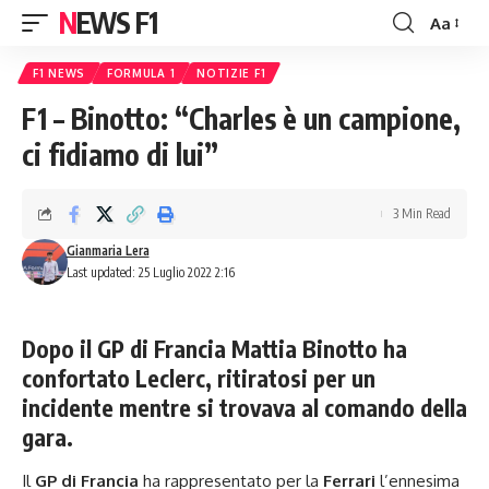
NEWS F1
Aa
Font
Resizer
F1 NEWS
FORMULA 1
NOTIZIE F1
F1 – Binotto: “Charles è un campione,
ci fidiamo di lui”
3 Min Read
Gianmaria Lera
Last updated: 25 Luglio 2022 2:16
Dopo il GP di Francia Mattia Binotto ha
confortato Leclerc, ritiratosi per un
incidente mentre si trovava al comando della
gara.
Il
GP di Francia
ha rappresentato per la
Ferrari
l’ennesima