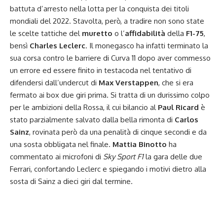
battuta d’arresto nella lotta per la conquista dei titoli
mondiali del 2022. Stavolta, però, a tradire non sono state
le scelte tattiche del
muretto
o l’
affidabilità
della
F1-75
,
bensì
Charles Leclerc
. Il monegasco ha infatti terminato la
sua corsa contro le barriere di Curva 11 dopo aver commesso
un errore ed essere finito in testacoda nel tentativo di
difendersi dall’undercut di
Max Verstappen
, che si era
fermato ai box due giri prima. Si tratta di un durissimo colpo
per le ambizioni della Rossa, il cui bilancio al
Paul Ricard
è
stato parzialmente salvato dalla bella rimonta di
Carlos
Sainz
, rovinata però da una penalità di cinque secondi e da
una sosta obbligata nel finale.
Mattia Binotto
ha
commentato ai microfoni di
Sky Sport F1
la gara delle due
Ferrari, confortando Leclerc e spiegando i motivi dietro alla
sosta di Sainz a dieci giri dal termine.