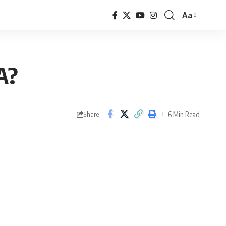
Aa
Font
Resizer
A?
6 Min Read
Share