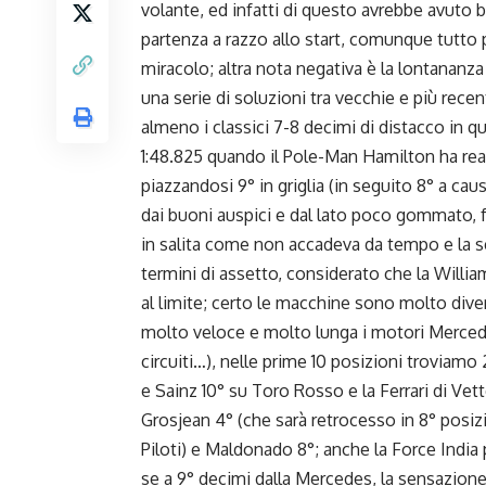
volante, ed infatti di questo avrebbe avuto 
partenza a razzo allo start,
comunque tutto p
miracolo; altra nota negativa è la lontananza 
una serie di soluzioni tra vecchie e più rece
almeno i classici 7-8 decimi di distacco in qu
1:48.825 quando il Pole-Man Hamilton ha reali
piazzandosi 9° in griglia (in seguito 8° a ca
dai buoni auspici e dal lato poco gommato, 
in salita come non accadeva da tempo e la s
termini di assetto, considerato che la William
al limite; certo le macchine sono molto div
molto veloce e molto lunga i motori Merced
circuiti…), nelle prime 10 posizioni troviam
e Sainz 10° su Toro Rosso e la Ferrari di Vet
Grosjean 4° (che sarà retrocesso in 8° posi
Piloti) e Maldonado 8°; anche la Force India
se a 9° decimi dalla Mercedes, la sensazione