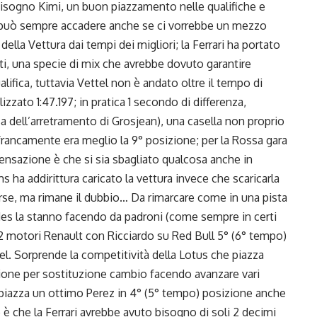
bisogno Kimi, un buon piazzamento nelle qualifiche e
uò sempre accadere anche se ci vorrebbe un mezzo
della Vettura dai tempi dei migliori; la Ferrari ha portato
nti, una specie di mix che avrebbe dovuto garantire
alifica, tuttavia Vettel non è andato oltre il tempo di
zzato 1:47.197; in pratica 1 secondo di differenza,
usa dell’arretramento di Grosjean), una casella non proprio
francamente era meglio la 9° posizione; per la Rossa gara
ensazione è che si sia sbagliato qualcosa anche in
s ha addirittura caricato la vettura invece che scaricarla
erse, ma rimane il dubbio… Da rimarcare come in una pista
es la stanno facendo da padroni (come sempre in certi
o 2 motori Renault con Ricciardo su Red Bull 5° (6° tempo)
tel. Sorprende la competitività della Lotus che piazza
zione per sostituzione cambio facendo avanzare vari
 piazza un ottimo Perez in 4° (5° tempo) posizione anche
 è che la Ferrari avrebbe avuto bisogno di soli 2 decimi