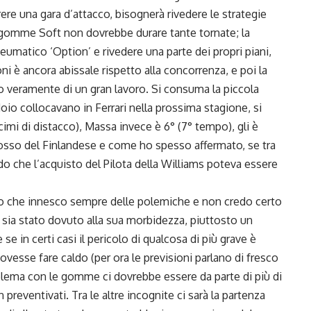
ere una gara d’attacco, bisognerà rivedere le strategie
 gomme Soft non dovrebbe durare tante tornate; la
umatico ‘Option’ e rivedere una parte dei propri piani,
oni è ancora abissale rispetto alla concorrenza, e poi la
no veramente di un gran lavoro. Si consuma la piccola
doio collocavano in Ferrari nella prossima stagione, si
cimi di distacco), Massa invece è 6° (7° tempo), gli è
osso del Finlandese e come ho spesso affermato, se tra
o che l’acquisto del Pilota della Williams poteva essere
o che innesco sempre delle polemiche e non credo certo
sia stato dovuto alla sua morbidezza, piuttosto un
e in certi casi il pericolo di qualcosa di più grave è
vesse fare caldo (per ora le previsioni parlano di fresco
oblema con le gomme ci dovrebbe essere da parte di più di
preventivati. Tra le altre incognite ci sarà la partenza