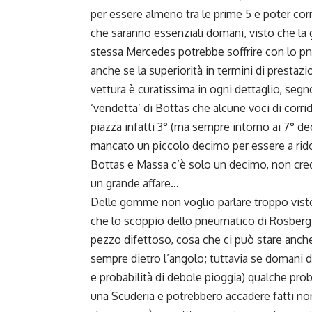
per essere almeno tra le prime 5 e poter corr
che saranno essenziali domani, visto che la
stessa Mercedes potrebbe soffrire con lo pne
anche se la superiorità in termini di prestazi
vettura è curatissima in ogni dettaglio, seg
‘vendetta’ di Bottas che alcune voci di corri
piazza infatti 3° (ma sempre intorno ai 7° de
mancato un piccolo decimo per essere a rid
Bottas e Massa c’è solo un decimo, non cred
un grande affare…
Delle gomme non voglio parlare troppo vist
che lo scoppio dello pneumatico di Rosberg 
pezzo difettoso, cosa che ci può stare anche s
sempre dietro l’angolo; tuttavia se domani do
e probabilità di debole pioggia) qualche pr
una Scuderia e potrebbero accadere fatti non 