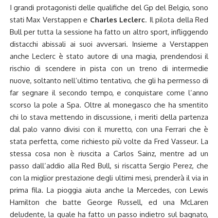
I grandi protagonisti delle qualifiche del Gp del Belgio, sono
stati Max Verstappen e
Charles Leclerc
. Il pilota della Red
Bull per tutta la sessione ha fatto un altro sport, infliggendo
distacchi abissali ai suoi avversari. Insieme a Verstappen
anche Leclerc è stato autore di una magia, prendendosi il
rischio di scendere in pista con un treno di intermedie
nuove, soltanto nell’ultimo tentativo, che gli ha permesso di
far segnare il secondo tempo, e conquistare come l’anno
scorso la pole a Spa. Oltre al monegasco che ha smentito
chi lo stava mettendo in discussione, i meriti della partenza
dal palo vanno divisi con il muretto, con una Ferrari che è
stata perfetta, come richiesto più volte da Fred Vasseur. La
stessa cosa non è riuscita a Carlos Sainz, mentre ad un
passo dall’addio alla Red Bull, si riscatta Sergio Perez, che
con la miglior prestazione degli ultimi mesi, prenderà il via in
prima fila. La pioggia aiuta anche la Mercedes, con Lewis
Hamilton che batte George Russell, ed una McLaren
deludente, la quale ha fatto un passo indietro sul bagnato,