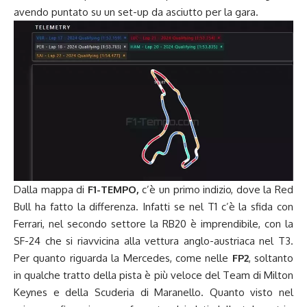
avendo puntato su un set-up da asciutto per la gara.
Dalla mappa di
F1-TEMPO,
c’è un primo indizio, dove la Red
Bull ha fatto la differenza. Infatti se nel T1 c’è la sfida con
Ferrari, nel secondo settore la RB20 è imprendibile, con la
SF-24 che si riavvicina alla vettura anglo-austriaca nel T3.
Per quanto riguarda la Mercedes, come nelle
FP2
, soltanto
in qualche tratto della pista è più veloce del Team di Milton
Keynes e della Scuderia di Maranello. Quanto visto nel