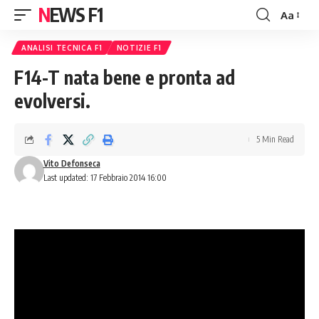
NEWS F1
Aa
Font
Resizer
ANALISI TECNICA F1
NOTIZIE F1
F14-T nata bene e pronta ad
evolversi.
5 Min Read
Vito Defonseca
Last updated: 17 Febbraio 2014 16:00