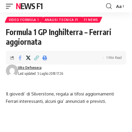
NEWS F1
Aa
Font
Resizer
VIDEO FORMULA 1
ANALISI TECNICA F1
F1 NEWS
Formula 1 GP Inghilterra – Ferrari
aggiornata
1 Min Read
Vito Defonseca
Last updated: 5 Luglio 2018 17:26
Il giovedi’ di Silverstone, regala ai tifosi aggiornamenti
Ferrari interessanti, alcuni gia’ annunciati e previsti.