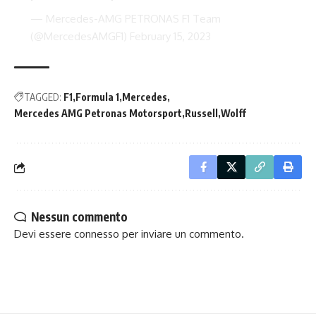
— Mercedes-AMG PETRONAS F1 Team
(@MercedesAMGF1)
February 15, 2023
TAGGED:
F1
Formula 1
Mercedes
Mercedes AMG Petronas Motorsport
Russell
Wolff
Nessun commento
Devi essere
connesso
per inviare un commento.