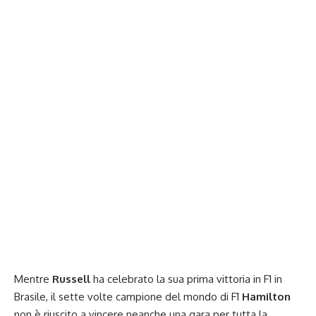
Mentre
Russell
ha celebrato la sua prima vittoria in F1 in
Brasile, il sette volte campione del mondo di F1
Hamilton
non è riuscito a vincere neanche una gara per tutta la