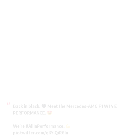
Back in black.
Meet the Mercedes-AMG F1 W14 E
PERFORMANCE.
We're
#AllInPerformance
.
pic.twitter.com/qKYiQiR6In