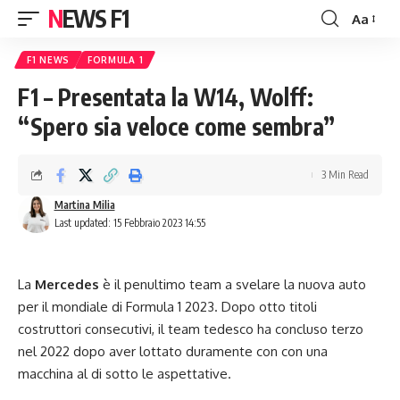
NEWS F1
Aa
Font
Resizer
F1 NEWS
FORMULA 1
F1 – Presentata la W14, Wolff:
“Spero sia veloce come sembra”
3 Min Read
Martina Milia
Last updated: 15 Febbraio 2023 14:55
La
Mercedes
è il penultimo team a svelare la nuova auto
per il mondiale di Formula 1 2023. Dopo otto titoli
costruttori consecutivi, il team tedesco ha concluso terzo
nel 2022 dopo aver lottato duramente con con una
macchina al di sotto le aspettative.