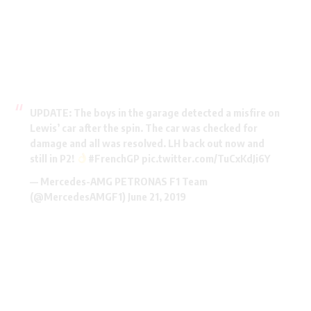
UPDATE: The boys in the garage detected a misfire on
Lewis’ car after the spin. The car was checked for
damage and all was resolved. LH back out now and
still in P2!
#FrenchGP
pic.twitter.com/TuCxKdJi6Y
— Mercedes-AMG PETRONAS F1 Team
(@MercedesAMGF1)
June 21, 2019