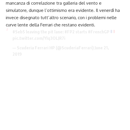
mancanza di correlazione tra galleria del vento e
simulatore, dunque l’ottimismo era evidente. Il venerdì ha
invece disegnato tutt’altro scenario, con i problemi nelle
curve lente della Ferrari che restano evidenti.
#Seb5
leaving the pit lane:
#FP2
starts
#FrenchGP
pic.twitter.com/YIq3OLJR7i
— Scuderia Ferrari HP (@ScuderiaFerrari)
June 21,
2019