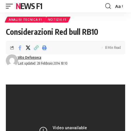
NEWS F1
Aa
Font
Resizer
ANALISI TECNICA F1
NOTIZIE F1
Considerazioni Red bull RB10
8 Min Read
Vito Defonseca
Last updated: 28 Febbraio 2014 18:10