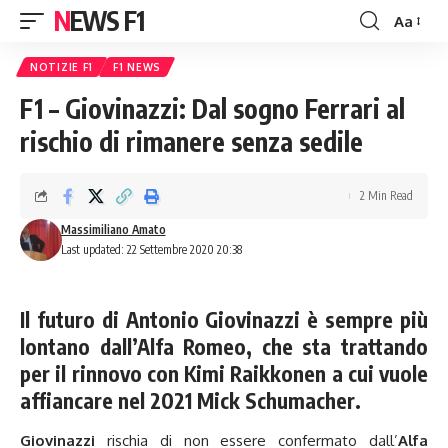
NEWS F1
Aa
Font
Resizer
NOTIZIE F1
F1 NEWS
F1 – Giovinazzi: Dal sogno Ferrari al
rischio di rimanere senza sedile
2 Min Read
Massimiliano Amato
Last updated: 22 Settembre 2020 20:38
Il futuro di Antonio Giovinazzi è sempre più
lontano dall’Alfa Romeo, che sta trattando
per il rinnovo con Kimi Raikkonen a cui vuole
affiancare nel 2021 Mick Schumacher.
Giovinazzi
rischia di non essere confermato dall’
Alfa