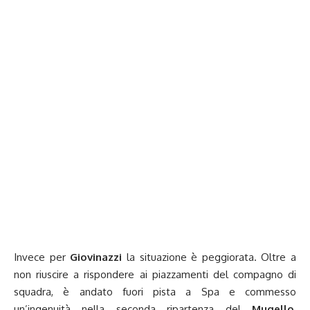
Invece per
Giovinazzi
la situazione è peggiorata. Oltre a
non riuscire a rispondere ai piazzamenti del compagno di
squadra, è andato fuori pista a Spa e commesso
un’ingenuità nella seconda ripartenza del
Mugello
,