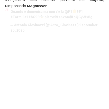
tamponando
Magnussen
.
Quando è domenica ma non c'è la
@F1
#F1
#Formula1
#AG99
pic.twitter.com/ItpQGyWs8g
— Antonio Giovinazzi (@Anto_Giovinazzi)
September
20, 2020