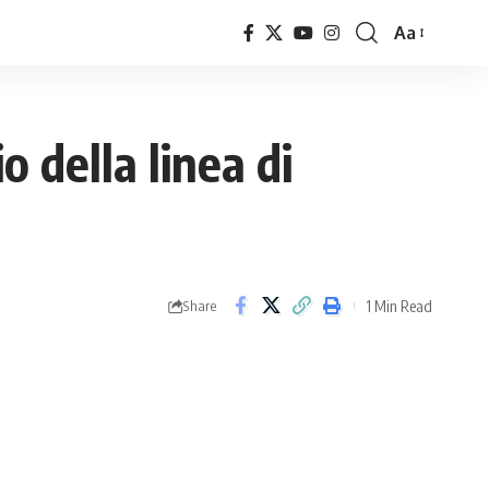
Aa
Font
Resizer
 della linea di
1 Min Read
Share