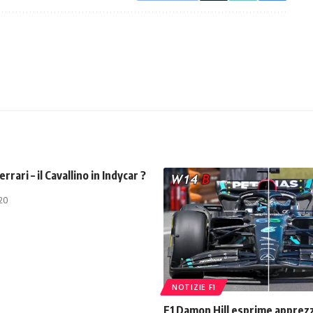
rrari – il Cavallino in Indycar ?
020
NOTIZIE F1
F1 Damon Hill esprime appre