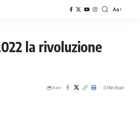
Aa
Font
Resizer
022 la rivoluzione
0 Min Read
Share