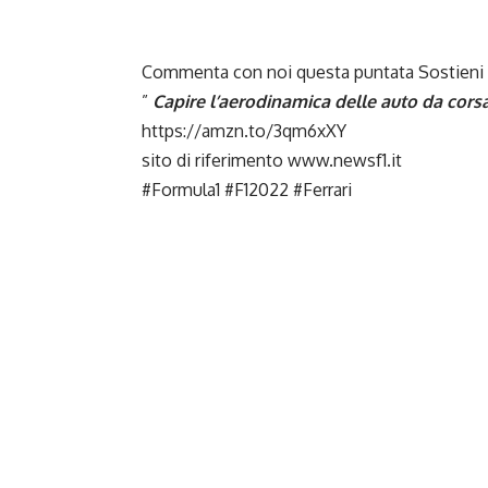
Commenta con noi questa puntata Sostieni Ne
”
Capire l’aerodinamica delle auto da cor
https://amzn.to/3qm6xXY
sito di riferimento www.newsf1.it
#Formula1
#F12022
#Ferrari