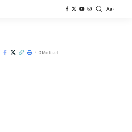
Aa
Font
Resizer
0 Min Read