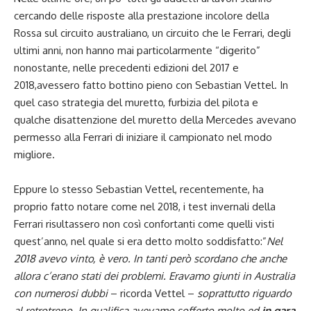
cercando delle risposte alla prestazione incolore della
Rossa sul circuito australiano, un circuito che le Ferrari, degli
ultimi anni, non hanno mai particolarmente “digerito”
nonostante, nelle precedenti edizioni del 2017 e
2018,avessero fatto bottino pieno con Sebastian Vettel. In
quel caso strategia del muretto, furbizia del pilota e
qualche disattenzione del muretto della Mercedes avevano
permesso alla Ferrari di iniziare il campionato nel modo
migliore.
Eppure lo stesso Sebastian Vettel, recentemente, ha
proprio fatto notare come nel 2018, i test invernali della
Ferrari risultassero non così confortanti come quelli visti
quest’anno, nel quale si era detto molto soddisfatto:”
Nel
2018 avevo vinto, è vero. In tanti però scordano che anche
allora c’erano stati dei problemi. Eravamo giunti in Australia
con numerosi dubbi
– ricorda Vettel –
soprattutto riguardo
al retrotreno. In qualifica avevamo sofferto molto ed
in gara