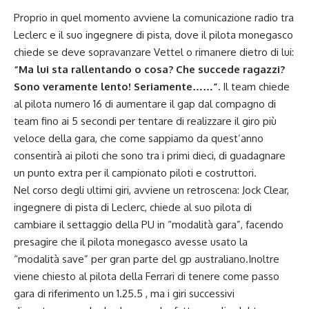
Proprio in quel momento avviene la comunicazione radio tra
Leclerc e il suo ingegnere di pista, dove il pilota monegasco
chiede se deve sopravanzare Vettel o rimanere dietro di lui:
“Ma lui sta rallentando o cosa? Che succede ragazzi?
Sono veramente lento! Seriamente……”.
Il team chiede
al pilota numero 16 di aumentare il gap dal compagno di
team fino ai 5 secondi per tentare di realizzare il giro più
veloce della gara, che come sappiamo da quest’anno
consentirà ai piloti che sono tra i primi dieci, di guadagnare
un punto extra per il campionato piloti e costruttori.
Nel corso degli ultimi giri, avviene un retroscena: Jock Clear,
ingegnere di pista di Leclerc, chiede al suo pilota di
cambiare il settaggio della PU in “modalità gara”, facendo
presagire che il pilota monegasco avesse usato la
“modalità save” per gran parte del gp australiano.Inoltre
viene chiesto al pilota della Ferrari di tenere come passo
gara di riferimento un 1.25.5 , ma i giri successivi