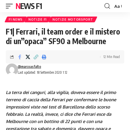
NEWS F1
Aa
Font
Resizer
F1 NEWS
NOTIZIE F1
NOTIZIE MOTORSPORT
F1| Ferrari, il team order e il mistero
di un”opaca” SF90 a Melbourne
12 Min Read
@marcoasfalto
Last updated: 18 Settembre 2020 1:12
La terra dei canguri, alla vigilia, doveva essere il primo
terreno di caccia della Ferrari per confermare le buone
impressioni viste nei test di Barcellona dello scorso
febbraio. La realtà, invece, ci dice che Ferrari esce da
Melbourne con un bottino di 22 punti e con una
prestazione tra sabato e domenica, davvero opaca e