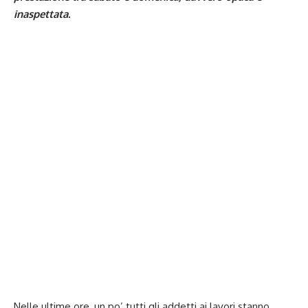
inaspettata.
Nelle ultime ore, un po’ tutti gli addetti ai lavori stanno