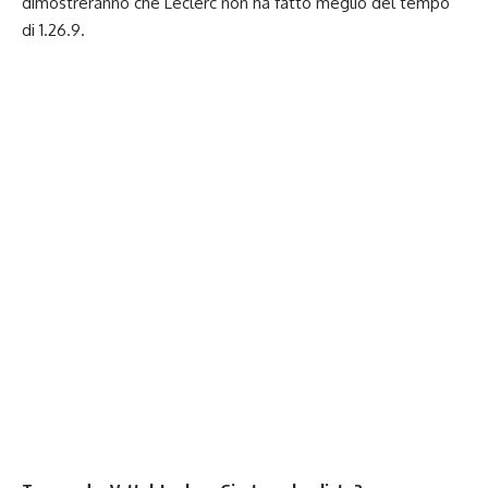
dimostreranno che Leclerc non ha fatto meglio del tempo
di 1.26.9.