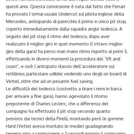
questi anni. Questa convinzione è nata dal fatto che Ferrari
ha provato l’ormai usuale Undercut sul pilota inglese della
Mercedes, anticipando di parecchio il primo e unico pit stop,
coperto immediatamente dalla squadra anglo tedesca. A
seguito del pit stop il ritmo del tedesco, dopo aver
realizzato il miglior giro in quel momento (l’ottavo miglior
giro della gara) ha perso man mano ritmo rispetto ai primi 3,
effettuando in diversi momenti la procedura del “lift and
coast”, e cioè l’anticipato rilascio dell’acceleratore sul
rettilineo, particolare udibile vedendo uno degli on board di
Vettel, oltre che ad un pesante fuel saving.
Le difficoltà del tedesco (costretto a tirare i remi in barca
per arrivare a fine gara), hanno agevolato il ritorno
prepotente di Charles Leclerc, che a differenza del
compagno ha effettuato il pit stop secondo quanto
previsto dai tecnici della Pirelli, montando però le gomme
Hard (Vettel aveva montato le medie) guadagnando
terreno sino a raggiungere a 2 secondi proprio il compagno