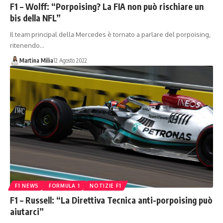
F1 – Wolff: “Porpoising? La FIA non può rischiare un
bis della NFL”
Il team principal della Mercedes è tornato a parlare del porpoising,
ritenendo…
Martina Milia
12 Agosto 2022
F1 NEWS
FORMULA 1
NOTIZIE F1
F1 – Russell: “La Direttiva Tecnica anti-porpoising può
aiutarci”