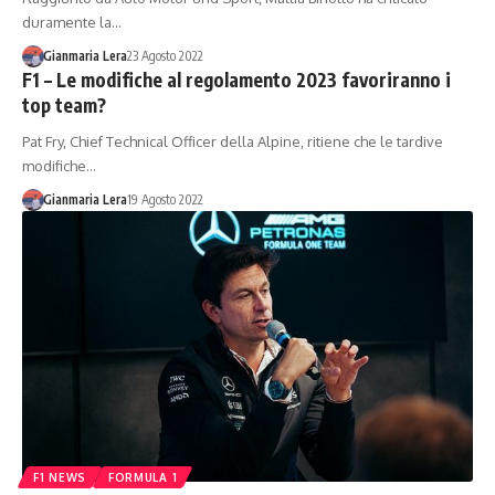
duramente la…
Gianmaria Lera
23 Agosto 2022
F1 – Le modifiche al regolamento 2023 favoriranno i
top team?
Pat Fry, Chief Technical Officer della Alpine, ritiene che le tardive
modifiche…
Gianmaria Lera
19 Agosto 2022
F1 NEWS
FORMULA 1