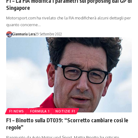
F1 – La FIA modifica i parametri sul porposing dal GP di
Singapore
Motorsport.com ha rivelato che la FIA modificherà alcuni dettagli per
quanto concerne…
Gianmaria Lera
29 Settembre 2022
F1 NEWS
FORMULA 1
NOTIZIE F1
F1 – Binotto sulla DT039: “Scorretto cambiare così le
regole”
Raggiunto da Auto Motor und Sport, Mattia Binotto ha criticato