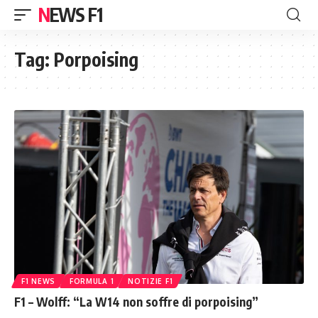
NEWS F1
Tag:
Porpoising
F1 NEWS
FORMULA 1
NOTIZIE F1
F1 – Wolff: “La W14 non soffre di porpoising”