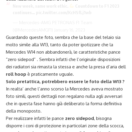
New week, same work ethic.
Countdown to F1 2023
continues…
pic.twitter.com/KcHSfLj1wb
— Mercedes-AMG PETRONAS F1 Team
(@MercedesAMGF1)
January 16, 2023
Guardando queste foto, sembra che la base del telaio sia
molto simile alla W13, tanto da poter ipotizzare che la
Mercedes W14 non abbandonerà, le caratteristiche pance
“zero sidepod” . Sembra infatti che l’originale disposizioni
dei radiatori sia rimasta la stessa e anche la presa d’aria dell
roll hoop
è praticamente uguale.
Solo pretattica, potrebbero essere le foto della W13 ?
In realta’ anche l’anno scorso la Mercedes aveva mostrato
foto simili, questi dettagli non regalano nulla agli avversari
che in questa fase hanno già deliberato la forma definitiva
della monoposto.
Per realizzare infatti le pance
zero sidepod
, bisogna
disporre i coni di protezione in particolari zone della scocca,