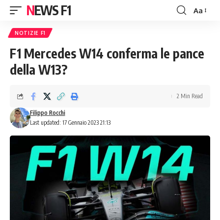
NEWS F1
Aa
Font
Resizer
NOTIZIE F1
F1 Mercedes W14 conferma le pance
della W13?
2 Min Read
Filippo Rocchi
Last updated: 17 Gennaio 2023 21:13