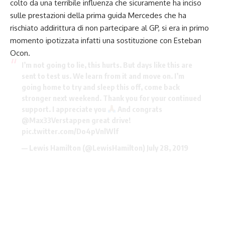
colto da una terribile influenza che sicuramente ha inciso
sulle prestazioni della prima guida Mercedes che ha
rischiato addirittura di non partecipare al GP, si era in primo
momento ipotizzata infatti una sostituzione con Esteban
Ocon.
I’m not going to lie, this hurts. But days like this are
sent to test us. We learn from it and move on. I’m
going home to try and sleep this off, come back
stronger next weekend. Thank you for your continued
support. I appreciate you
And congrats
@Max33Verstappen
great drive!
pic.twitter.com/Do4pVnlWlf
— Lewis Hamilton (@LewisHamilton)
July 28, 2019